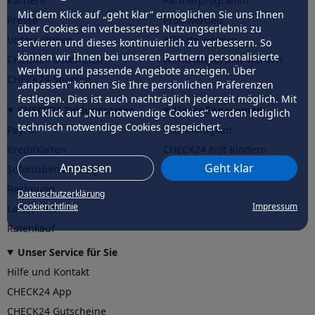
Karriere
Partnerprogramm
Mit dem Klick auf „geht klar” ermöglichen Sie uns Ihnen
Presse
Profi werden
über Cookies ein verbessertes Nutzungserlebnis zu
Unternehmen
Affiliate werden
servieren und dieses kontinuierlich zu verbessern. So
können wir Ihnen bei unseren Partnern personalisierte
CHECK24 Österreich
Werkstattpartner werden
Werbung und passende Angebote anzeigen. Über
CHECK24 Spanien
„anpassen” können Sie Ihre persönlichen Präferenzen
festlegen. Dies ist auch nachträglich jederzeit möglich. Mit
CHECK24 Zahlungsarten
Unser Engagement
dem Klick auf „Nur notwendige Cookies” werden lediglich
technisch notwendige Cookies gespeichert.
PayPal
Nachhaltigkeit
Kreditkarten
CHECK24
hilft
Kindern
Anpassen
Geht klar
Sofortüberweisung
CHECK24
hilft
der Natur
Rechnung
Datenschutzerklärung
Cookierichtlinie
Impressum
Lastschrift
Ratenkauf
Unser Service für Sie
Hilfe und Kontakt
CHECK24 App
CHECK24 Gutscheine