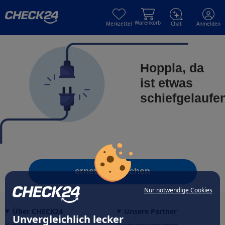
Skip to main content
Skip to main content
Warenkorb
Merkzettel
Chat
Anmelden
Hoppla, da
ist etwas
schiefgelaufe
erneut versuchen
Nur notwendige Cookies
Über CHECK24
Unsere Partner
Unvergleichlich lecker