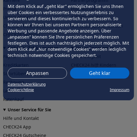
Karriere
Partnerprogramm
Mit dem Klick auf „geht klar” ermöglichen Sie uns Ihnen
Presse
Profi werden
über Cookies ein verbessertes Nutzungserlebnis zu
Unternehmen
Affiliate werden
servieren und dieses kontinuierlich zu verbessern. So
können wir Ihnen bei unseren Partnern personalisierte
CHECK24 Österreich
Werkstattpartner werden
Werbung und passende Angebote anzeigen. Über
CHECK24 Spanien
„anpassen” können Sie Ihre persönlichen Präferenzen
festlegen. Dies ist auch nachträglich jederzeit möglich. Mit
CHECK24 Zahlungsarten
Unser Engagement
dem Klick auf „Nur notwendige Cookies” werden lediglich
technisch notwendige Cookies gespeichert.
PayPal
Nachhaltigkeit
Kreditkarten
CHECK24
hilft
Kindern
Anpassen
Geht klar
Sofortüberweisung
CHECK24
hilft
der Natur
Rechnung
Datenschutzerklärung
Cookierichtlinie
Impressum
Lastschrift
Ratenkauf
Unser Service für Sie
Hilfe und Kontakt
CHECK24 App
CHECK24 Gutscheine