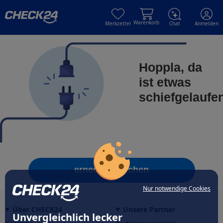
Skip to main content
Skip to main content
Warenkorb
Merkzettel
Chat
Anmelden
Hoppla, da
ist etwas
schiefgelaufe
erneut versuchen
Nur notwendige Cookies
Über CHECK24
Unsere Partner
Unvergleichlich lecker