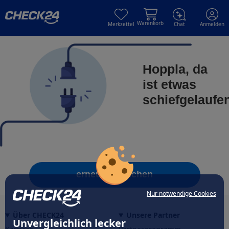
Skip to main content
Skip to main content
Warenkorb
Merkzettel
Chat
Anmelden
Hoppla, da
ist etwas
schiefgelaufe
erneut versuchen
Nur notwendige Cookies
Über CHECK24
Unsere Partner
Unvergleichlich lecker