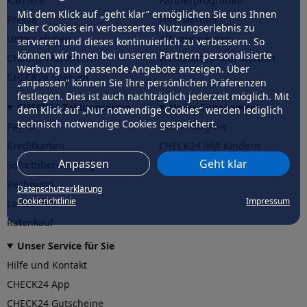
Karriere
Partnerprogramm
Mit dem Klick auf „geht klar” ermöglichen Sie uns Ihnen
Presse
Profi werden
über Cookies ein verbessertes Nutzungserlebnis zu
Unternehmen
Affiliate werden
servieren und dieses kontinuierlich zu verbessern. So
können wir Ihnen bei unseren Partnern personalisierte
CHECK24 Österreich
Werkstattpartner werden
Werbung und passende Angebote anzeigen. Über
CHECK24 Spanien
„anpassen” können Sie Ihre persönlichen Präferenzen
festlegen. Dies ist auch nachträglich jederzeit möglich. Mit
CHECK24 Zahlungsarten
Unser Engagement
dem Klick auf „Nur notwendige Cookies” werden lediglich
technisch notwendige Cookies gespeichert.
PayPal
Nachhaltigkeit
Kreditkarten
CHECK24
hilft
Kindern
Anpassen
Geht klar
Sofortüberweisung
CHECK24
hilft
der Natur
Rechnung
Datenschutzerklärung
Cookierichtlinie
Impressum
Lastschrift
Ratenkauf
Unser Service für Sie
Hilfe und Kontakt
CHECK24 App
CHECK24 Gutscheine