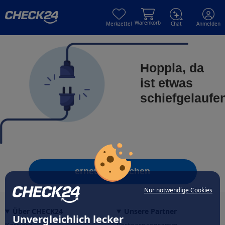
Skip to main content
Skip to main content
Warenkorb
Merkzettel
Chat
Anmelden
Hoppla, da
ist etwas
schiefgelaufe
erneut versuchen
Nur notwendige Cookies
Über CHECK24
Unsere Partner
Unvergleichlich lecker