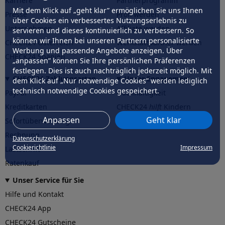
Karriere
Partnerprogramm
Mit dem Klick auf „geht klar” ermöglichen Sie uns Ihnen
Presse
Profi werden
über Cookies ein verbessertes Nutzungserlebnis zu
Unternehmen
Affiliate werden
servieren und dieses kontinuierlich zu verbessern. So
können wir Ihnen bei unseren Partnern personalisierte
CHECK24 Österreich
Werkstattpartner werden
Werbung und passende Angebote anzeigen. Über
CHECK24 Spanien
„anpassen” können Sie Ihre persönlichen Präferenzen
festlegen. Dies ist auch nachträglich jederzeit möglich. Mit
CHECK24 Zahlungsarten
Unser Engagement
dem Klick auf „Nur notwendige Cookies” werden lediglich
technisch notwendige Cookies gespeichert.
PayPal
Nachhaltigkeit
Kreditkarten
CHECK24
hilft
Kindern
Anpassen
Geht klar
Sofortüberweisung
CHECK24
hilft
der Natur
Rechnung
Datenschutzerklärung
Cookierichtlinie
Impressum
Lastschrift
Ratenkauf
Unser Service für Sie
Hilfe und Kontakt
CHECK24 App
CHECK24 Gutscheine