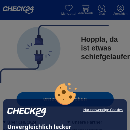
Skip to main content
Skip to main content
Warenkorb
Merkzettel
Chat
Anmelden
Hoppla, da
ist etwas
schiefgelaufe
erneut versuchen
Nur notwendige Cookies
Über CHECK24
Unsere Partner
Unvergleichlich lecker