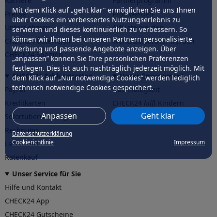
Karriere
Partnerprogramm
Mit dem Klick auf „geht klar” ermöglichen Sie uns Ihnen
Presse
Profi werden
über Cookies ein verbessertes Nutzungserlebnis zu
Unternehmen
Affiliate werden
servieren und dieses kontinuierlich zu verbessern. So
können wir Ihnen bei unseren Partnern personalisierte
CHECK24 Österreich
Werkstattpartner werden
Werbung und passende Angebote anzeigen. Über
CHECK24 Spanien
„anpassen” können Sie Ihre persönlichen Präferenzen
festlegen. Dies ist auch nachträglich jederzeit möglich. Mit
CHECK24 Zahlungsarten
Unser Engagement
dem Klick auf „Nur notwendige Cookies” werden lediglich
technisch notwendige Cookies gespeichert.
PayPal
Nachhaltigkeit
Kreditkarten
CHECK24
hilft
Kindern
Anpassen
Geht klar
Sofortüberweisung
CHECK24
hilft
der Natur
Rechnung
Datenschutzerklärung
Cookierichtlinie
Impressum
Lastschrift
Ratenkauf
Unser Service für Sie
Hilfe und Kontakt
CHECK24 App
CHECK24 Gutscheine