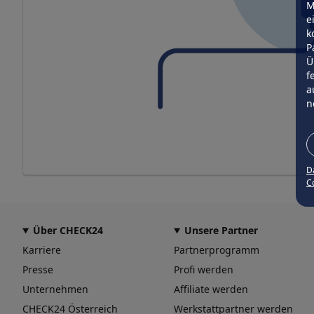
M
e
k
P
Ü
f
a
n
D
Co
Über CHECK24
Unsere Partner
Karriere
Partnerprogramm
Presse
Profi werden
Unternehmen
Affiliate werden
CHECK24 Österreich
Werkstattpartner werden