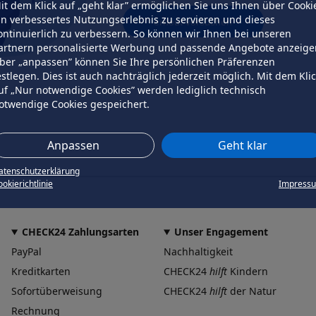
it dem Klick auf „geht klar” ermöglichen Sie uns Ihnen über Cooki
in verbessertes Nutzungserlebnis zu servieren und dieses
erneut versuchen
ontinuierlich zu verbessern. So können wir Ihnen bei unseren
artnern personalisierte Werbung und passende Angebote anzeige
ber „anpassen” können Sie Ihre persönlichen Präferenzen
estlegen. Dies ist auch nachträglich jederzeit möglich. Mit dem Kli
uf „Nur notwendige Cookies” werden lediglich technisch
otwendige Cookies gespeichert.
Anpassen
Geht klar
atenschutzerklärung
okierichtlinie
Impress
CHECK24 Zahlungsarten
Unser Engagement
PayPal
Nachhaltigkeit
Kreditkarten
CHECK24
hilft
Kindern
Sofortüberweisung
CHECK24
hilft
der Natur
Rechnung