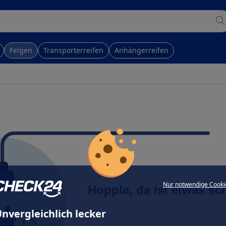
Felgen
Transporterreifen
Anhängerreifen
Nur notwendige Cooki
Hoppla, da ist etwas sc
nvergleichlich lecker