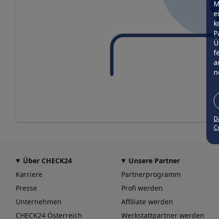
M
e
k
P
Ü
f
a
n
D
Co
Über CHECK24
Unsere Partner
Karriere
Partnerprogramm
Presse
Profi werden
Unternehmen
Affiliate werden
CHECK24 Österreich
Werkstattpartner werden