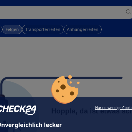
Felgen
Transporterreifen
Anhängerreifen
Nur notwendige Cooki
Hoppla, da ist etwas sc
nvergleichlich lecker