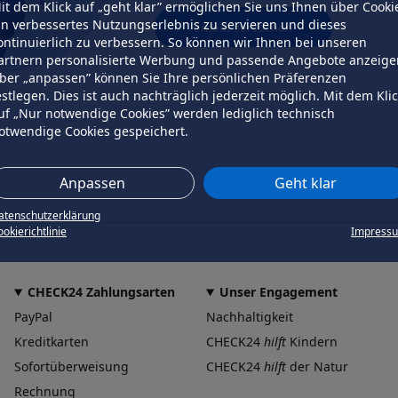
it dem Klick auf „geht klar” ermöglichen Sie uns Ihnen über Cooki
in verbessertes Nutzungserlebnis zu servieren und dieses
erneut versuchen
ontinuierlich zu verbessern. So können wir Ihnen bei unseren
artnern personalisierte Werbung und passende Angebote anzeige
ber „anpassen” können Sie Ihre persönlichen Präferenzen
estlegen. Dies ist auch nachträglich jederzeit möglich. Mit dem Kli
uf „Nur notwendige Cookies” werden lediglich technisch
otwendige Cookies gespeichert.
Anpassen
Geht klar
atenschutzerklärung
okierichtlinie
Impress
CHECK24 Zahlungsarten
Unser Engagement
PayPal
Nachhaltigkeit
Kreditkarten
CHECK24
hilft
Kindern
Sofortüberweisung
CHECK24
hilft
der Natur
Rechnung