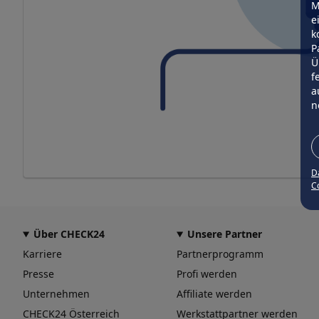
M
e
k
P
Ü
f
a
n
D
Co
Über CHECK24
Unsere Partner
Karriere
Partnerprogramm
Presse
Profi werden
Unternehmen
Affiliate werden
CHECK24 Österreich
Werkstattpartner werden