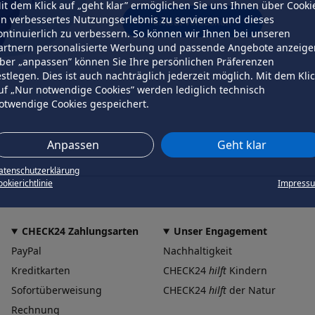
it dem Klick auf „geht klar” ermöglichen Sie uns Ihnen über Cooki
in verbessertes Nutzungserlebnis zu servieren und dieses
erneut versuchen
ontinuierlich zu verbessern. So können wir Ihnen bei unseren
artnern personalisierte Werbung und passende Angebote anzeige
ber „anpassen” können Sie Ihre persönlichen Präferenzen
estlegen. Dies ist auch nachträglich jederzeit möglich. Mit dem Kli
uf „Nur notwendige Cookies” werden lediglich technisch
otwendige Cookies gespeichert.
Anpassen
Geht klar
atenschutzerklärung
okierichtlinie
Impress
CHECK24 Zahlungsarten
Unser Engagement
PayPal
Nachhaltigkeit
Kreditkarten
CHECK24
hilft
Kindern
Sofortüberweisung
CHECK24
hilft
der Natur
Rechnung