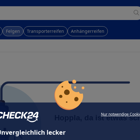
Felgen
Transporterreifen
Anhängerreifen
Nur notwendige Cooki
Hoppla, da ist etwas sc
nvergleichlich lecker