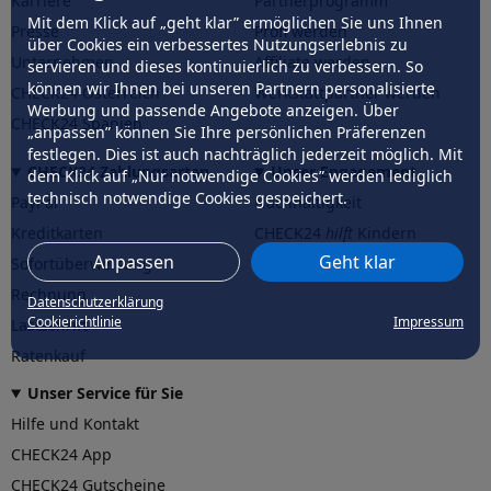
Karriere
Partnerprogramm
Mit dem Klick auf „geht klar” ermöglichen Sie uns Ihnen
Presse
Profi werden
über Cookies ein verbessertes Nutzungserlebnis zu
Unternehmen
Affiliate werden
servieren und dieses kontinuierlich zu verbessern. So
können wir Ihnen bei unseren Partnern personalisierte
CHECK24 Österreich
Werkstattpartner werden
Werbung und passende Angebote anzeigen. Über
CHECK24 Spanien
„anpassen” können Sie Ihre persönlichen Präferenzen
festlegen. Dies ist auch nachträglich jederzeit möglich. Mit
CHECK24 Zahlungsarten
Unser Engagement
dem Klick auf „Nur notwendige Cookies” werden lediglich
technisch notwendige Cookies gespeichert.
PayPal
Nachhaltigkeit
Kreditkarten
CHECK24
hilft
Kindern
Anpassen
Geht klar
Sofortüberweisung
CHECK24
hilft
der Natur
Rechnung
Datenschutzerklärung
Cookierichtlinie
Impressum
Lastschrift
Ratenkauf
Unser Service für Sie
Hilfe und Kontakt
CHECK24 App
CHECK24 Gutscheine