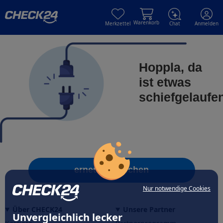
Skip to main content
Skip to main content
Warenkorb
Merkzettel
Chat
Anmelden
Hoppla, da
ist etwas
schiefgelaufe
erneut versuchen
Nur notwendige Cookies
Über CHECK24
Unsere Partner
Unvergleichlich lecker