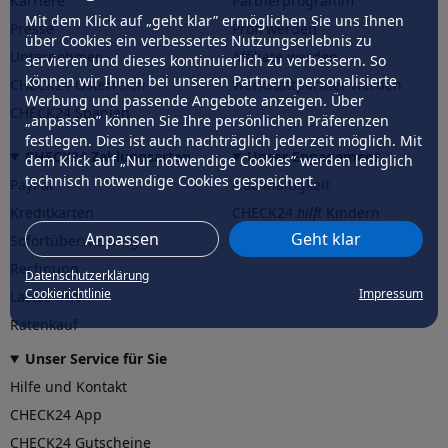
Karriere
Partnerprogramm
Mit dem Klick auf „geht klar” ermöglichen Sie uns Ihnen
Presse
Profi werden
über Cookies ein verbessertes Nutzungserlebnis zu
Unternehmen
Affiliate werden
servieren und dieses kontinuierlich zu verbessern. So
können wir Ihnen bei unseren Partnern personalisierte
CHECK24 Österreich
Werkstattpartner werden
Werbung und passende Angebote anzeigen. Über
CHECK24 Spanien
„anpassen” können Sie Ihre persönlichen Präferenzen
festlegen. Dies ist auch nachträglich jederzeit möglich. Mit
CHECK24 Zahlungsarten
Unser Engagement
dem Klick auf „Nur notwendige Cookies” werden lediglich
technisch notwendige Cookies gespeichert.
PayPal
Nachhaltigkeit
Kreditkarten
CHECK24
hilft
Kindern
Anpassen
Geht klar
Sofortüberweisung
CHECK24
hilft
der Natur
Rechnung
Datenschutzerklärung
Cookierichtlinie
Impressum
Lastschrift
Ratenkauf
Unser Service für Sie
Hilfe und Kontakt
CHECK24 App
CHECK24 Gutscheine