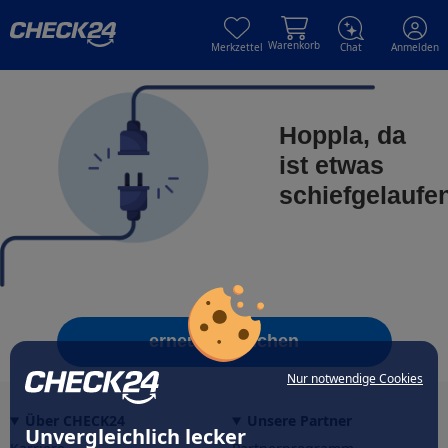
Skip to main content
Skip to main content
Warenkorb
Merkzettel
Chat
Anmelden
Hoppla, da
ist etwas
schiefgelaufe
erneut versuchen
Nur notwendige Cookies
Über CHECK24
Unsere Partner
Unvergleichlich lecker