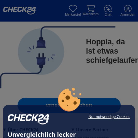
Skip to main content
Skip to main content
Warenkorb
Merkzettel
Chat
Anmelden
Hoppla, da
ist etwas
schiefgelaufe
erneut versuchen
Nur notwendige Cookies
Über CHECK24
Unsere Partner
Unvergleichlich lecker