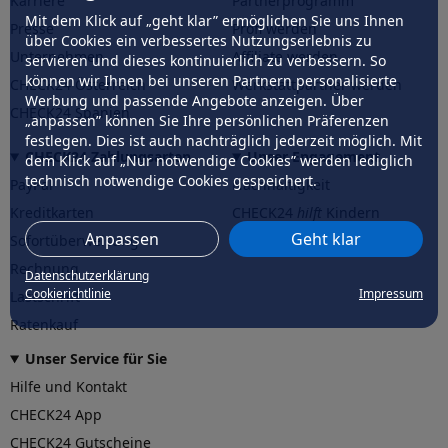
Karriere
Partnerprogramm
Mit dem Klick auf „geht klar” ermöglichen Sie uns Ihnen
Presse
Profi werden
über Cookies ein verbessertes Nutzungserlebnis zu
Unternehmen
Affiliate werden
servieren und dieses kontinuierlich zu verbessern. So
können wir Ihnen bei unseren Partnern personalisierte
CHECK24 Österreich
Werkstattpartner werden
Werbung und passende Angebote anzeigen. Über
CHECK24 Spanien
„anpassen” können Sie Ihre persönlichen Präferenzen
festlegen. Dies ist auch nachträglich jederzeit möglich. Mit
CHECK24 Zahlungsarten
Unser Engagement
dem Klick auf „Nur notwendige Cookies” werden lediglich
technisch notwendige Cookies gespeichert.
PayPal
Nachhaltigkeit
Kreditkarten
CHECK24
hilft
Kindern
Anpassen
Geht klar
Sofortüberweisung
CHECK24
hilft
der Natur
Rechnung
Datenschutzerklärung
Cookierichtlinie
Impressum
Lastschrift
Ratenkauf
Unser Service für Sie
Hilfe und Kontakt
CHECK24 App
CHECK24 Gutscheine