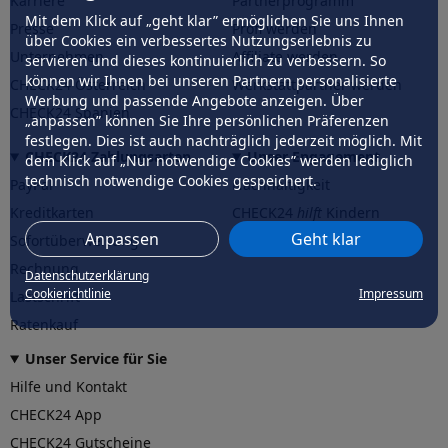
Karriere
Partnerprogramm
Mit dem Klick auf „geht klar” ermöglichen Sie uns Ihnen
Presse
Profi werden
über Cookies ein verbessertes Nutzungserlebnis zu
Unternehmen
Affiliate werden
servieren und dieses kontinuierlich zu verbessern. So
können wir Ihnen bei unseren Partnern personalisierte
CHECK24 Österreich
Werkstattpartner werden
Werbung und passende Angebote anzeigen. Über
CHECK24 Spanien
„anpassen” können Sie Ihre persönlichen Präferenzen
festlegen. Dies ist auch nachträglich jederzeit möglich. Mit
CHECK24 Zahlungsarten
Unser Engagement
dem Klick auf „Nur notwendige Cookies” werden lediglich
technisch notwendige Cookies gespeichert.
PayPal
Nachhaltigkeit
Kreditkarten
CHECK24
hilft
Kindern
Anpassen
Geht klar
Sofortüberweisung
CHECK24
hilft
der Natur
Rechnung
Datenschutzerklärung
Cookierichtlinie
Impressum
Lastschrift
Ratenkauf
Unser Service für Sie
Hilfe und Kontakt
CHECK24 App
CHECK24 Gutscheine