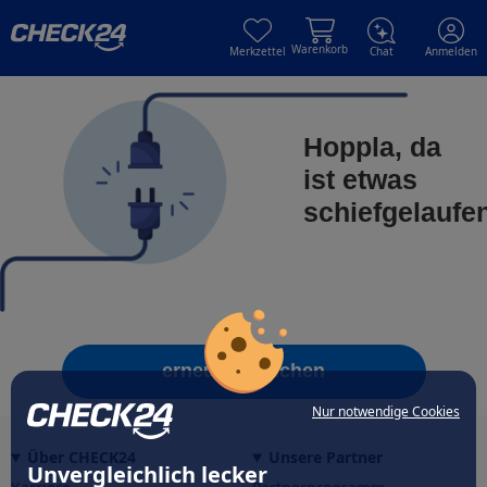
Skip to main content
Skip to main content
Warenkorb
Merkzettel
Chat
Anmelden
Hoppla, da
ist etwas
schiefgelaufe
erneut versuchen
Nur notwendige Cookies
Über CHECK24
Unsere Partner
Unvergleichlich lecker