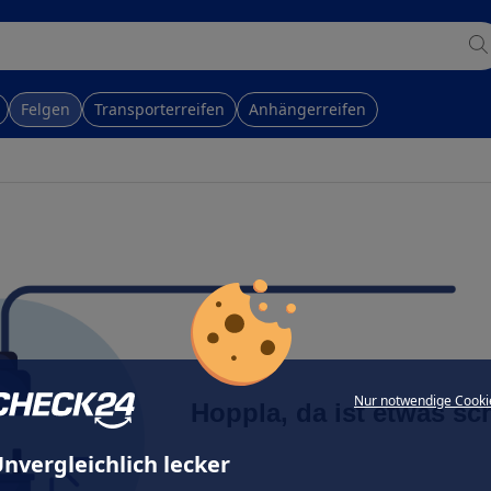
Felgen
Transporterreifen
Anhängerreifen
Nur notwendige Cooki
Hoppla, da ist etwas sc
nvergleichlich lecker