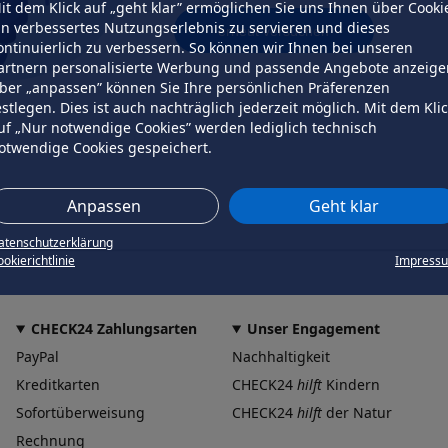
it dem Klick auf „geht klar” ermöglichen Sie uns Ihnen über Cooki
in verbessertes Nutzungserlebnis zu servieren und dieses
erneut versuchen
ontinuierlich zu verbessern. So können wir Ihnen bei unseren
artnern personalisierte Werbung und passende Angebote anzeige
ber „anpassen” können Sie Ihre persönlichen Präferenzen
estlegen. Dies ist auch nachträglich jederzeit möglich. Mit dem Kli
uf „Nur notwendige Cookies” werden lediglich technisch
otwendige Cookies gespeichert.
Anpassen
Geht klar
atenschutzerklärung
okierichtlinie
Impress
CHECK24 Zahlungsarten
Unser Engagement
PayPal
Nachhaltigkeit
Kreditkarten
CHECK24
hilft
Kindern
Sofortüberweisung
CHECK24
hilft
der Natur
Rechnung