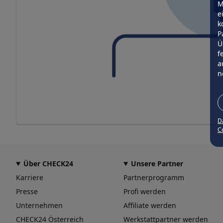
M
e
k
P
Ü
f
a
n
D
Co
Über CHECK24
Unsere Partner
Karriere
Partnerprogramm
Presse
Profi werden
Unternehmen
Affiliate werden
CHECK24 Österreich
Werkstattpartner werden