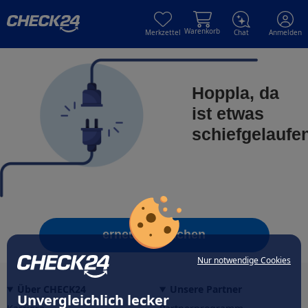
Skip to main content
Skip to main content
Warenkorb
Merkzettel
Chat
Anmelden
Hoppla, da
ist etwas
schiefgelaufe
erneut versuchen
Nur notwendige Cookies
Über CHECK24
Unsere Partner
Unvergleichlich lecker