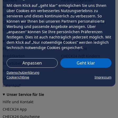
Karriere
Partnerprogramm
Mit dem Klick auf „geht klar” ermöglichen Sie uns Ihnen
Presse
Profi werden
über Cookies ein verbessertes Nutzungserlebnis zu
Unternehmen
Affiliate werden
servieren und dieses kontinuierlich zu verbessern. So
können wir Ihnen bei unseren Partnern personalisierte
CHECK24 Österreich
Werkstattpartner werden
Werbung und passende Angebote anzeigen. Über
CHECK24 Spanien
„anpassen” können Sie Ihre persönlichen Präferenzen
festlegen. Dies ist auch nachträglich jederzeit möglich. Mit
CHECK24 Zahlungsarten
Unser Engagement
dem Klick auf „Nur notwendige Cookies” werden lediglich
technisch notwendige Cookies gespeichert.
PayPal
Nachhaltigkeit
Kreditkarten
CHECK24
hilft
Kindern
Anpassen
Geht klar
Sofortüberweisung
CHECK24
hilft
der Natur
Rechnung
Datenschutzerklärung
Cookierichtlinie
Impressum
Lastschrift
Ratenkauf
Unser Service für Sie
Hilfe und Kontakt
CHECK24 App
CHECK24 Gutscheine