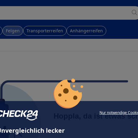
Felgen
Transporterreifen
Anhängerreifen
Nur notwendige Cooki
Hoppla, da ist etwas sc
nvergleichlich lecker