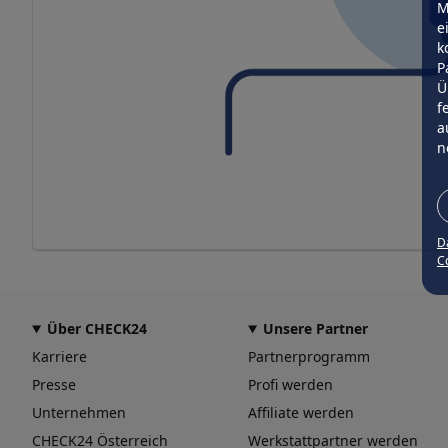
M
e
k
P
Ü
f
a
n
D
Co
Über CHECK24
Unsere Partner
Karriere
Partnerprogramm
Presse
Profi werden
Unternehmen
Affiliate werden
CHECK24 Österreich
Werkstattpartner werden