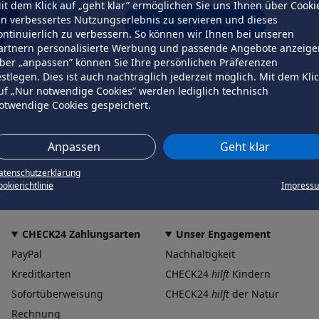
it dem Klick auf „geht klar” ermöglichen Sie uns Ihnen über Cooki
in verbessertes Nutzungserlebnis zu servieren und dieses
erneut versuchen
ontinuierlich zu verbessern. So können wir Ihnen bei unseren
artnern personalisierte Werbung und passende Angebote anzeige
ber „anpassen” können Sie Ihre persönlichen Präferenzen
estlegen. Dies ist auch nachträglich jederzeit möglich. Mit dem Kli
uf „Nur notwendige Cookies” werden lediglich technisch
otwendige Cookies gespeichert.
Anpassen
Geht klar
atenschutzerklärung
okierichtlinie
Impress
CHECK24 Zahlungsarten
Unser Engagement
PayPal
Nachhaltigkeit
Kreditkarten
CHECK24
hilft
Kindern
Sofortüberweisung
CHECK24
hilft
der Natur
Rechnung