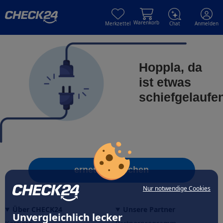
Skip to main content
Skip to main content
Warenkorb
Merkzettel
Chat
Anmelden
Hoppla, da
ist etwas
schiefgelaufe
erneut versuchen
Nur notwendige Cookies
Über CHECK24
Unsere Partner
Unvergleichlich lecker