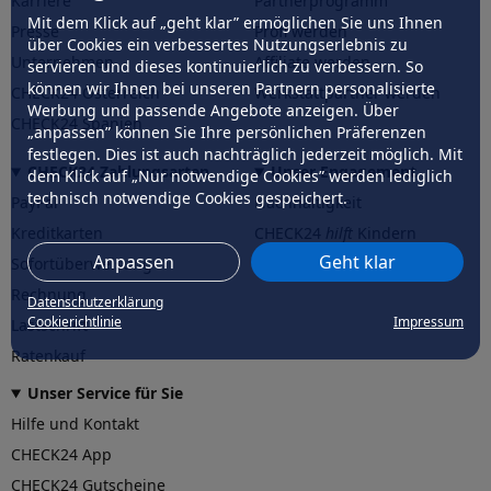
Karriere
Partnerprogramm
Mit dem Klick auf „geht klar” ermöglichen Sie uns Ihnen
Presse
Profi werden
über Cookies ein verbessertes Nutzungserlebnis zu
Unternehmen
Affiliate werden
servieren und dieses kontinuierlich zu verbessern. So
können wir Ihnen bei unseren Partnern personalisierte
CHECK24 Österreich
Werkstattpartner werden
Werbung und passende Angebote anzeigen. Über
CHECK24 Spanien
„anpassen” können Sie Ihre persönlichen Präferenzen
festlegen. Dies ist auch nachträglich jederzeit möglich. Mit
CHECK24 Zahlungsarten
Unser Engagement
dem Klick auf „Nur notwendige Cookies” werden lediglich
technisch notwendige Cookies gespeichert.
PayPal
Nachhaltigkeit
Kreditkarten
CHECK24
hilft
Kindern
Anpassen
Geht klar
Sofortüberweisung
CHECK24
hilft
der Natur
Rechnung
Datenschutzerklärung
Cookierichtlinie
Impressum
Lastschrift
Ratenkauf
Unser Service für Sie
Hilfe und Kontakt
CHECK24 App
CHECK24 Gutscheine