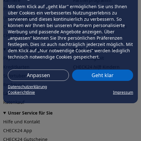
Karriere
Partnerprogramm
Mit dem Klick auf „geht klar” ermöglichen Sie uns Ihnen
Presse
Profi werden
über Cookies ein verbessertes Nutzungserlebnis zu
Unternehmen
Affiliate werden
servieren und dieses kontinuierlich zu verbessern. So
können wir Ihnen bei unseren Partnern personalisierte
CHECK24 Österreich
Werkstattpartner werden
Werbung und passende Angebote anzeigen. Über
CHECK24 Spanien
„anpassen” können Sie Ihre persönlichen Präferenzen
festlegen. Dies ist auch nachträglich jederzeit möglich. Mit
CHECK24 Zahlungsarten
Unser Engagement
dem Klick auf „Nur notwendige Cookies” werden lediglich
technisch notwendige Cookies gespeichert.
PayPal
Nachhaltigkeit
Kreditkarten
CHECK24
hilft
Kindern
Anpassen
Geht klar
Sofortüberweisung
CHECK24
hilft
der Natur
Rechnung
Datenschutzerklärung
Cookierichtlinie
Impressum
Lastschrift
Ratenkauf
Unser Service für Sie
Hilfe und Kontakt
CHECK24 App
CHECK24 Gutscheine