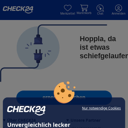
Skip to main content
Skip to main content
Warenkorb
Merkzettel
Chat
Anmelden
Hoppla, da
ist etwas
schiefgelaufe
erneut versuchen
Nur notwendige Cookies
Über CHECK24
Unsere Partner
Unvergleichlich lecker