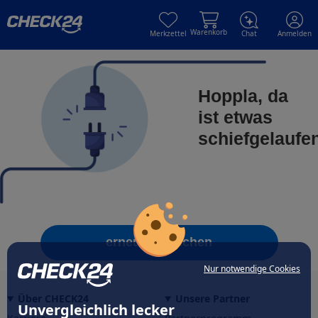
Skip to main content
Skip to main content
Warenkorb
Merkzettel
Chat
Anmelden
Hoppla, da
ist etwas
schiefgelaufe
erneut versuchen
Nur notwendige Cookies
Über CHECK24
Unsere Partner
Unvergleichlich lecker