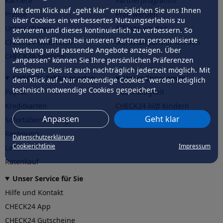
Karriere
Partnerprogramm
Mit dem Klick auf „geht klar” ermöglichen Sie uns Ihnen
Presse
Profi werden
über Cookies ein verbessertes Nutzungserlebnis zu
Unternehmen
Affiliate werden
servieren und dieses kontinuierlich zu verbessern. So
können wir Ihnen bei unseren Partnern personalisierte
CHECK24 Österreich
Werkstattpartner werden
Werbung und passende Angebote anzeigen. Über
CHECK24 Spanien
„anpassen” können Sie Ihre persönlichen Präferenzen
festlegen. Dies ist auch nachträglich jederzeit möglich. Mit
CHECK24 Zahlungsarten
Unser Engagement
dem Klick auf „Nur notwendige Cookies” werden lediglich
technisch notwendige Cookies gespeichert.
PayPal
Nachhaltigkeit
Kreditkarten
CHECK24
hilft
Kindern
Anpassen
Geht klar
Sofortüberweisung
CHECK24
hilft
der Natur
Rechnung
Datenschutzerklärung
Cookierichtlinie
Impressum
Lastschrift
Ratenkauf
Unser Service für Sie
Hilfe und Kontakt
CHECK24 App
CHECK24 Gutscheine