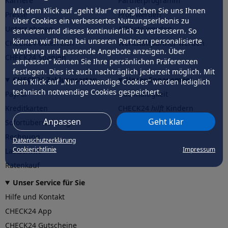
Karriere
Partnerprogramm
Mit dem Klick auf „geht klar” ermöglichen Sie uns Ihnen
Presse
Profi werden
über Cookies ein verbessertes Nutzungserlebnis zu
Unternehmen
Affiliate werden
servieren und dieses kontinuierlich zu verbessern. So
können wir Ihnen bei unseren Partnern personalisierte
CHECK24 Österreich
Werkstattpartner werden
Werbung und passende Angebote anzeigen. Über
CHECK24 Spanien
„anpassen” können Sie Ihre persönlichen Präferenzen
festlegen. Dies ist auch nachträglich jederzeit möglich. Mit
CHECK24 Zahlungsarten
Unser Engagement
dem Klick auf „Nur notwendige Cookies” werden lediglich
technisch notwendige Cookies gespeichert.
PayPal
Nachhaltigkeit
Kreditkarten
CHECK24
hilft
Kindern
Anpassen
Geht klar
Sofortüberweisung
CHECK24
hilft
der Natur
Rechnung
Datenschutzerklärung
Cookierichtlinie
Impressum
Lastschrift
Ratenkauf
Unser Service für Sie
Hilfe und Kontakt
CHECK24 App
CHECK24 Gutscheine