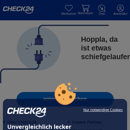
Skip to main content
Skip to main content
Warenkorb
Merkzettel
Chat
Anmelden
Hoppla, da
ist etwas
schiefgelaufe
erneut versuchen
Nur notwendige Cookies
Über CHECK24
Unsere Partner
Unvergleichlich lecker