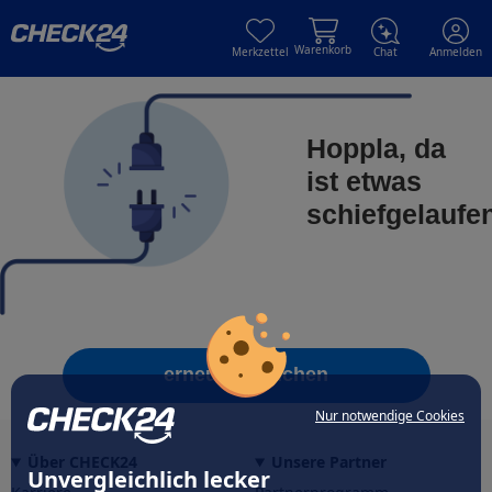
Skip to main content
Skip to main content
Warenkorb
Merkzettel
Chat
Anmelden
Hoppla, da
ist etwas
schiefgelaufe
erneut versuchen
Nur notwendige Cookies
Über CHECK24
Unsere Partner
Unvergleichlich lecker