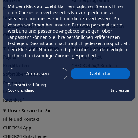
Karriere
Partnerprogramm
Mit dem Klick auf „geht klar” ermöglichen Sie uns Ihnen
Presse
Profi werden
über Cookies ein verbessertes Nutzungserlebnis zu
Unternehmen
Affiliate werden
servieren und dieses kontinuierlich zu verbessern. So
können wir Ihnen bei unseren Partnern personalisierte
CHECK24 Österreich
Werkstattpartner werden
Werbung und passende Angebote anzeigen. Über
CHECK24 Spanien
„anpassen” können Sie Ihre persönlichen Präferenzen
festlegen. Dies ist auch nachträglich jederzeit möglich. Mit
CHECK24 Zahlungsarten
Unser Engagement
dem Klick auf „Nur notwendige Cookies” werden lediglich
technisch notwendige Cookies gespeichert.
PayPal
Nachhaltigkeit
Kreditkarten
CHECK24
hilft
Kindern
Anpassen
Geht klar
Sofortüberweisung
CHECK24
hilft
der Natur
Rechnung
Datenschutzerklärung
Cookierichtlinie
Impressum
Lastschrift
Ratenkauf
Unser Service für Sie
Hilfe und Kontakt
CHECK24 App
CHECK24 Gutscheine