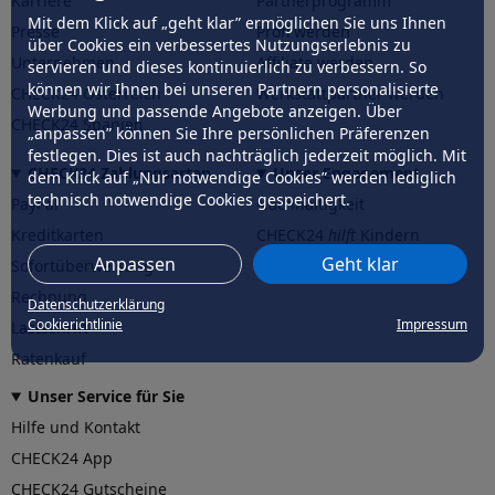
Karriere
Partnerprogramm
Mit dem Klick auf „geht klar” ermöglichen Sie uns Ihnen
Presse
Profi werden
über Cookies ein verbessertes Nutzungserlebnis zu
Unternehmen
Affiliate werden
servieren und dieses kontinuierlich zu verbessern. So
können wir Ihnen bei unseren Partnern personalisierte
CHECK24 Österreich
Werkstattpartner werden
Werbung und passende Angebote anzeigen. Über
CHECK24 Spanien
„anpassen” können Sie Ihre persönlichen Präferenzen
festlegen. Dies ist auch nachträglich jederzeit möglich. Mit
CHECK24 Zahlungsarten
Unser Engagement
dem Klick auf „Nur notwendige Cookies” werden lediglich
technisch notwendige Cookies gespeichert.
PayPal
Nachhaltigkeit
Kreditkarten
CHECK24
hilft
Kindern
Anpassen
Geht klar
Sofortüberweisung
CHECK24
hilft
der Natur
Rechnung
Datenschutzerklärung
Cookierichtlinie
Impressum
Lastschrift
Ratenkauf
Unser Service für Sie
Hilfe und Kontakt
CHECK24 App
CHECK24 Gutscheine