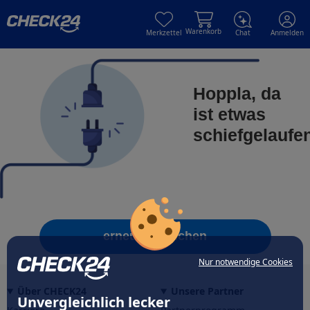
Skip to main content
Skip to main content
Warenkorb
Merkzettel
Chat
Anmelden
Hoppla, da
ist etwas
schiefgelaufe
erneut versuchen
Nur notwendige Cookies
Über CHECK24
Unsere Partner
Unvergleichlich lecker