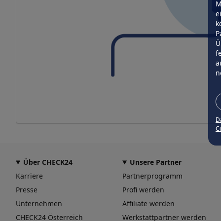
M
e
k
P
Ü
f
a
n
D
Co
Über CHECK24
Unsere Partner
Karriere
Partnerprogramm
Presse
Profi werden
Unternehmen
Affiliate werden
CHECK24 Österreich
Werkstattpartner werden