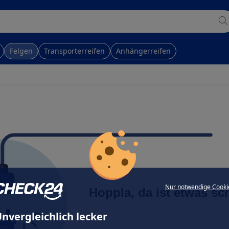
Felgen
Transporterreifen
Anhängerreifen
Nur notwendige Cooki
Hoppla, da ist etwas sc
nvergleichlich lecker