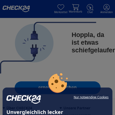
Skip to main content
Skip to main content
Warenkorb
Merkzettel
Chat
Anmelden
Hoppla, da
ist etwas
schiefgelaufe
erneut versuchen
Nur notwendige Cookies
Über CHECK24
Unsere Partner
Unvergleichlich lecker