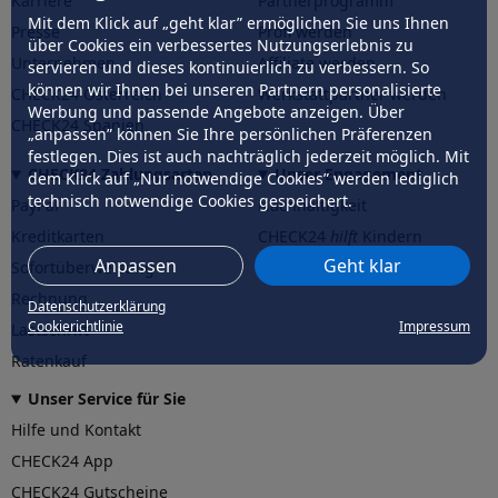
Karriere
Partnerprogramm
Mit dem Klick auf „geht klar” ermöglichen Sie uns Ihnen
Presse
Profi werden
über Cookies ein verbessertes Nutzungserlebnis zu
Unternehmen
Affiliate werden
servieren und dieses kontinuierlich zu verbessern. So
können wir Ihnen bei unseren Partnern personalisierte
CHECK24 Österreich
Werkstattpartner werden
Werbung und passende Angebote anzeigen. Über
CHECK24 Spanien
„anpassen” können Sie Ihre persönlichen Präferenzen
festlegen. Dies ist auch nachträglich jederzeit möglich. Mit
CHECK24 Zahlungsarten
Unser Engagement
dem Klick auf „Nur notwendige Cookies” werden lediglich
technisch notwendige Cookies gespeichert.
PayPal
Nachhaltigkeit
Kreditkarten
CHECK24
hilft
Kindern
Anpassen
Geht klar
Sofortüberweisung
CHECK24
hilft
der Natur
Rechnung
Datenschutzerklärung
Cookierichtlinie
Impressum
Lastschrift
Ratenkauf
Unser Service für Sie
Hilfe und Kontakt
CHECK24 App
CHECK24 Gutscheine