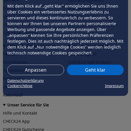
Karriere
Partnerprogramm
Mit dem Klick auf „geht klar” ermöglichen Sie uns Ihnen
Presse
Profi werden
über Cookies ein verbessertes Nutzungserlebnis zu
Unternehmen
Affiliate werden
servieren und dieses kontinuierlich zu verbessern. So
können wir Ihnen bei unseren Partnern personalisierte
CHECK24 Österreich
Werkstattpartner werden
Werbung und passende Angebote anzeigen. Über
CHECK24 Spanien
„anpassen” können Sie Ihre persönlichen Präferenzen
festlegen. Dies ist auch nachträglich jederzeit möglich. Mit
CHECK24 Zahlungsarten
Unser Engagement
dem Klick auf „Nur notwendige Cookies” werden lediglich
technisch notwendige Cookies gespeichert.
PayPal
Nachhaltigkeit
Kreditkarten
CHECK24
hilft
Kindern
Anpassen
Geht klar
Sofortüberweisung
CHECK24
hilft
der Natur
Rechnung
Datenschutzerklärung
Cookierichtlinie
Impressum
Lastschrift
Ratenkauf
Unser Service für Sie
Hilfe und Kontakt
CHECK24 App
CHECK24 Gutscheine