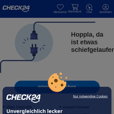
Skip to main content
Skip to main content
Warenkorb
Merkzettel
Chat
Anmelden
Hoppla, da
ist etwas
schiefgelaufe
erneut versuchen
Nur notwendige Cookies
Über CHECK24
Unsere Partner
Unvergleichlich lecker