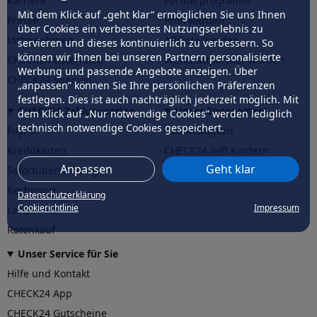
Karriere
Partnerprogramm
Mit dem Klick auf „geht klar” ermöglichen Sie uns Ihnen
Presse
Profi werden
über Cookies ein verbessertes Nutzungserlebnis zu
Unternehmen
Affiliate werden
servieren und dieses kontinuierlich zu verbessern. So
können wir Ihnen bei unseren Partnern personalisierte
CHECK24 Österreich
Werkstattpartner werden
Werbung und passende Angebote anzeigen. Über
CHECK24 Spanien
„anpassen” können Sie Ihre persönlichen Präferenzen
festlegen. Dies ist auch nachträglich jederzeit möglich. Mit
CHECK24 Zahlungsarten
Unser Engagement
dem Klick auf „Nur notwendige Cookies” werden lediglich
technisch notwendige Cookies gespeichert.
PayPal
Nachhaltigkeit
Kreditkarten
CHECK24
hilft
Kindern
Anpassen
Geht klar
Sofortüberweisung
CHECK24
hilft
der Natur
Rechnung
Datenschutzerklärung
Cookierichtlinie
Impressum
Lastschrift
Ratenkauf
Unser Service für Sie
Hilfe und Kontakt
CHECK24 App
CHECK24 Gutscheine