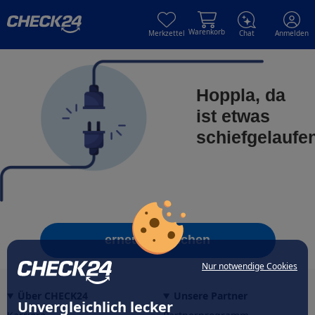
Skip to main content
Skip to main content
Warenkorb
Merkzettel
Chat
Anmelden
Hoppla, da
ist etwas
schiefgelaufe
erneut versuchen
Nur notwendige Cookies
Über CHECK24
Unsere Partner
Unvergleichlich lecker