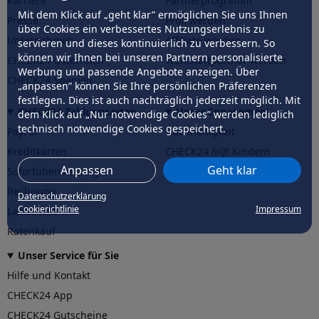
Karriere
Partnerprogramm
Mit dem Klick auf „geht klar” ermöglichen Sie uns Ihnen
Presse
Profi werden
über Cookies ein verbessertes Nutzungserlebnis zu
Unternehmen
Affiliate werden
servieren und dieses kontinuierlich zu verbessern. So
können wir Ihnen bei unseren Partnern personalisierte
CHECK24 Österreich
Werkstattpartner werden
Werbung und passende Angebote anzeigen. Über
CHECK24 Spanien
„anpassen” können Sie Ihre persönlichen Präferenzen
festlegen. Dies ist auch nachträglich jederzeit möglich. Mit
CHECK24 Zahlungsarten
Unser Engagement
dem Klick auf „Nur notwendige Cookies” werden lediglich
technisch notwendige Cookies gespeichert.
PayPal
Nachhaltigkeit
Kreditkarten
CHECK24
hilft
Kindern
Anpassen
Geht klar
Sofortüberweisung
CHECK24
hilft
der Natur
Rechnung
Datenschutzerklärung
Cookierichtlinie
Impressum
Lastschrift
Ratenkauf
Unser Service für Sie
Hilfe und Kontakt
CHECK24 App
CHECK24 Gutscheine