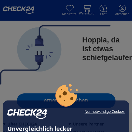
Skip to main content
Skip to main content
Warenkorb
Merkzettel
Chat
Anmelden
Hoppla, da
ist etwas
schiefgelaufe
erneut versuchen
Nur notwendige Cookies
Über CHECK24
Unsere Partner
Unvergleichlich lecker