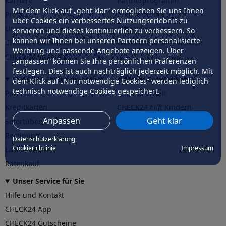
Karriere
Partnerprogramm
Mit dem Klick auf „geht klar” ermöglichen Sie uns Ihnen
Presse
Profi werden
über Cookies ein verbessertes Nutzungserlebnis zu
Unternehmen
Affiliate werden
servieren und dieses kontinuierlich zu verbessern. So
können wir Ihnen bei unseren Partnern personalisierte
CHECK24 Österreich
Werkstattpartner werden
Werbung und passende Angebote anzeigen. Über
CHECK24 Spanien
„anpassen” können Sie Ihre persönlichen Präferenzen
festlegen. Dies ist auch nachträglich jederzeit möglich. Mit
CHECK24 Zahlungsarten
Unser Engagement
dem Klick auf „Nur notwendige Cookies” werden lediglich
technisch notwendige Cookies gespeichert.
PayPal
Nachhaltigkeit
Kreditkarten
CHECK24
hilft
Kindern
Anpassen
Geht klar
Sofortüberweisung
CHECK24
hilft
der Natur
Rechnung
Datenschutzerklärung
Cookierichtlinie
Impressum
Lastschrift
Ratenkauf
Unser Service für Sie
Hilfe und Kontakt
CHECK24 App
CHECK24 Gutscheine