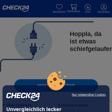
Skip to main content
Skip to main content
Warenkorb
Merkzettel
Chat
Anmelden
Hoppla, da
ist etwas
schiefgelaufe
erneut versuchen
Nur notwendige Cookies
Über CHECK24
Unsere Partner
Unvergleichlich lecker