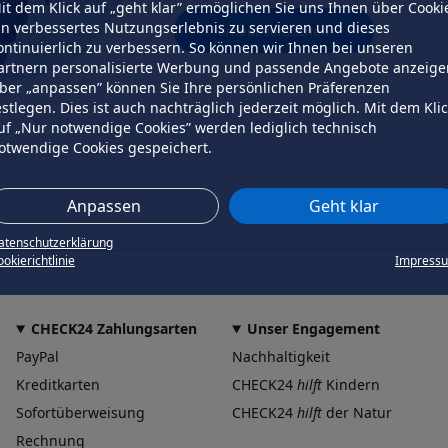
it dem Klick auf „geht klar” ermöglichen Sie uns Ihnen über Cooki
in verbessertes Nutzungserlebnis zu servieren und dieses
erneut versuchen
ontinuierlich zu verbessern. So können wir Ihnen bei unseren
artnern personalisierte Werbung und passende Angebote anzeige
ber „anpassen” können Sie Ihre persönlichen Präferenzen
estlegen. Dies ist auch nachträglich jederzeit möglich. Mit dem Kli
uf „Nur notwendige Cookies” werden lediglich technisch
otwendige Cookies gespeichert.
Anpassen
Geht klar
atenschutzerklärung
okierichtlinie
Impress
CHECK24 Zahlungsarten
Unser Engagement
PayPal
Nachhaltigkeit
Kreditkarten
CHECK24
hilft
Kindern
Sofortüberweisung
CHECK24
hilft
der Natur
Rechnung