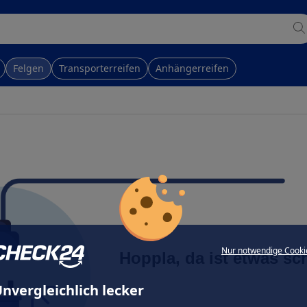
Felgen
Transporterreifen
Anhängerreifen
Nur notwendige Cooki
Hoppla, da ist etwas sc
nvergleichlich lecker