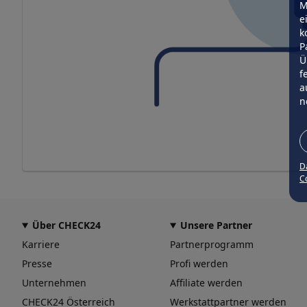
M
e
k
P
Ü
f
a
n
D
Co
Über CHECK24
Unsere Partner
Karriere
Partnerprogramm
Presse
Profi werden
Unternehmen
Affiliate werden
CHECK24 Österreich
Werkstattpartner werden