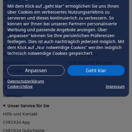
Karriere
Partnerprogramm
Mit dem Klick auf „geht klar” ermöglichen Sie uns Ihnen
Presse
Profi werden
über Cookies ein verbessertes Nutzungserlebnis zu
Unternehmen
Affiliate werden
servieren und dieses kontinuierlich zu verbessern. So
können wir Ihnen bei unseren Partnern personalisierte
CHECK24 Österreich
Werkstattpartner werden
Werbung und passende Angebote anzeigen. Über
CHECK24 Spanien
„anpassen” können Sie Ihre persönlichen Präferenzen
festlegen. Dies ist auch nachträglich jederzeit möglich. Mit
CHECK24 Zahlungsarten
Unser Engagement
dem Klick auf „Nur notwendige Cookies” werden lediglich
technisch notwendige Cookies gespeichert.
PayPal
Nachhaltigkeit
Kreditkarten
CHECK24
hilft
Kindern
Anpassen
Geht klar
Sofortüberweisung
CHECK24
hilft
der Natur
Rechnung
Datenschutzerklärung
Cookierichtlinie
Impressum
Lastschrift
Ratenkauf
Unser Service für Sie
Hilfe und Kontakt
CHECK24 App
CHECK24 Gutscheine