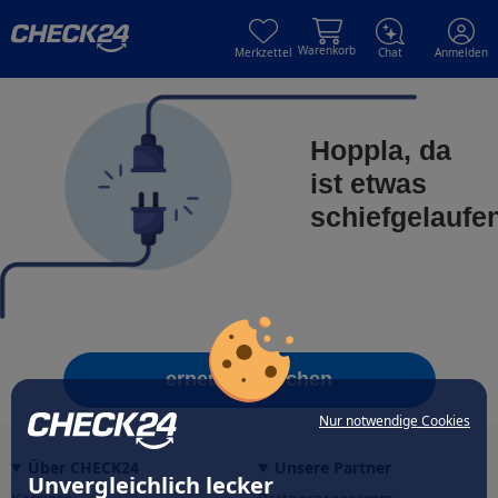
Skip to main content
Skip to main content
Warenkorb
Merkzettel
Chat
Anmelden
Hoppla, da
ist etwas
schiefgelaufe
erneut versuchen
Nur notwendige Cookies
Über CHECK24
Unsere Partner
Unvergleichlich lecker