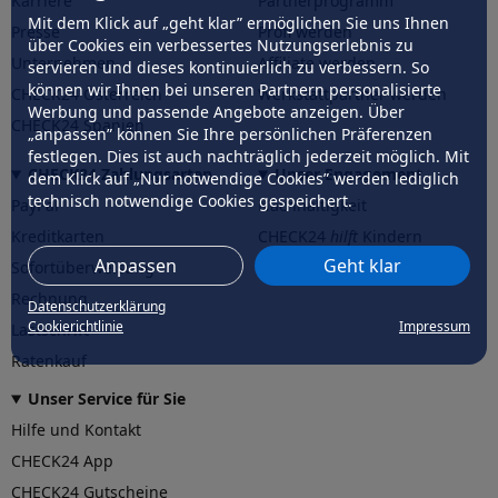
Karriere
Partnerprogramm
Mit dem Klick auf „geht klar” ermöglichen Sie uns Ihnen
Presse
Profi werden
über Cookies ein verbessertes Nutzungserlebnis zu
Unternehmen
Affiliate werden
servieren und dieses kontinuierlich zu verbessern. So
können wir Ihnen bei unseren Partnern personalisierte
CHECK24 Österreich
Werkstattpartner werden
Werbung und passende Angebote anzeigen. Über
CHECK24 Spanien
„anpassen” können Sie Ihre persönlichen Präferenzen
festlegen. Dies ist auch nachträglich jederzeit möglich. Mit
CHECK24 Zahlungsarten
Unser Engagement
dem Klick auf „Nur notwendige Cookies” werden lediglich
technisch notwendige Cookies gespeichert.
PayPal
Nachhaltigkeit
Kreditkarten
CHECK24
hilft
Kindern
Anpassen
Geht klar
Sofortüberweisung
CHECK24
hilft
der Natur
Rechnung
Datenschutzerklärung
Cookierichtlinie
Impressum
Lastschrift
Ratenkauf
Unser Service für Sie
Hilfe und Kontakt
CHECK24 App
CHECK24 Gutscheine