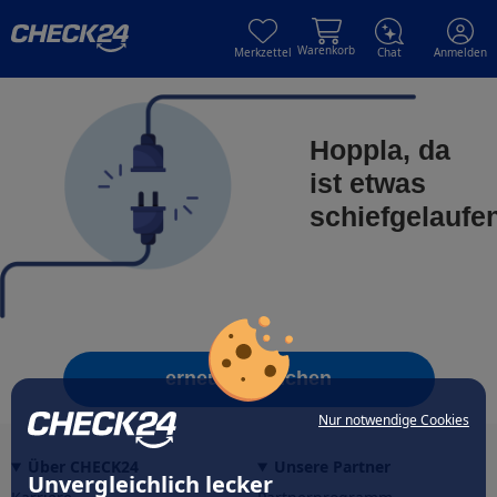
Skip to main content
Skip to main content
Warenkorb
Merkzettel
Chat
Anmelden
Hoppla, da
ist etwas
schiefgelaufe
erneut versuchen
Nur notwendige Cookies
Über CHECK24
Unsere Partner
Unvergleichlich lecker