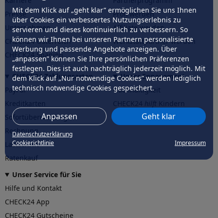
Karriere
Partnerprogramm
Mit dem Klick auf „geht klar” ermöglichen Sie uns Ihnen
Presse
Profi werden
über Cookies ein verbessertes Nutzungserlebnis zu
Unternehmen
Affiliate werden
servieren und dieses kontinuierlich zu verbessern. So
können wir Ihnen bei unseren Partnern personalisierte
CHECK24 Österreich
Werkstattpartner werden
Werbung und passende Angebote anzeigen. Über
CHECK24 Spanien
„anpassen” können Sie Ihre persönlichen Präferenzen
festlegen. Dies ist auch nachträglich jederzeit möglich. Mit
CHECK24 Zahlungsarten
Unser Engagement
dem Klick auf „Nur notwendige Cookies” werden lediglich
technisch notwendige Cookies gespeichert.
PayPal
Nachhaltigkeit
Kreditkarten
CHECK24
hilft
Kindern
Anpassen
Geht klar
Sofortüberweisung
CHECK24
hilft
der Natur
Rechnung
Datenschutzerklärung
Cookierichtlinie
Impressum
Lastschrift
Ratenkauf
Unser Service für Sie
Hilfe und Kontakt
CHECK24 App
CHECK24 Gutscheine