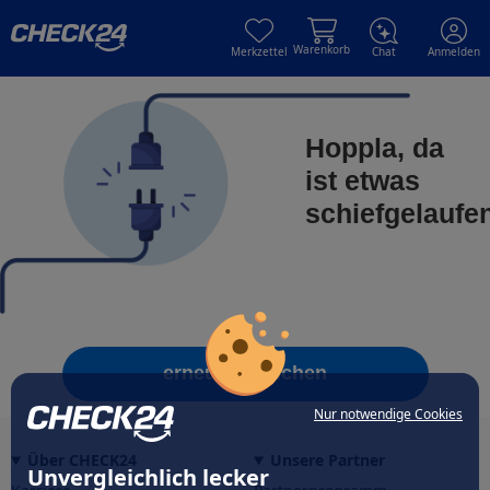
Skip to main content
Skip to main content
Warenkorb
Merkzettel
Chat
Anmelden
Hoppla, da
ist etwas
schiefgelaufe
erneut versuchen
Nur notwendige Cookies
Über CHECK24
Unsere Partner
Unvergleichlich lecker