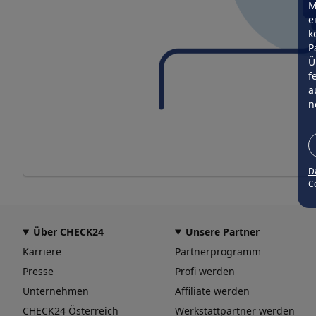
M
e
k
P
Ü
f
a
n
D
Co
Über CHECK24
Unsere Partner
Karriere
Partnerprogramm
Presse
Profi werden
Unternehmen
Affiliate werden
CHECK24 Österreich
Werkstattpartner werden