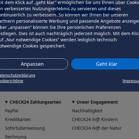
it dem Klick auf „geht klar” ermöglichen Sie uns Ihnen über Cooki
in verbessertes Nutzungserlebnis zu servieren und dieses
erneut versuchen
ontinuierlich zu verbessern. So können wir Ihnen bei unseren
artnern personalisierte Werbung und passende Angebote anzeige
ber „anpassen” können Sie Ihre persönlichen Präferenzen
estlegen. Dies ist auch nachträglich jederzeit möglich. Mit dem Kli
uf „Nur notwendige Cookies” werden lediglich technisch
otwendige Cookies gespeichert.
Anpassen
Geht klar
atenschutzerklärung
okierichtlinie
Impress
CHECK24 Zahlungsarten
Unser Engagement
PayPal
Nachhaltigkeit
Kreditkarten
CHECK24
hilft
Kindern
Sofortüberweisung
CHECK24
hilft
der Natur
Rechnung