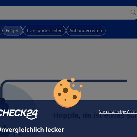
Felgen
Transporterreifen
Anhängerreifen
Nur notwendige Cooki
Hoppla, da ist etwas sc
nvergleichlich lecker