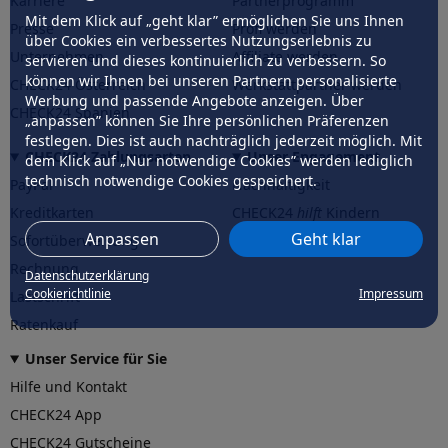
Karriere
Partnerprogramm
Mit dem Klick auf „geht klar” ermöglichen Sie uns Ihnen
Presse
Profi werden
über Cookies ein verbessertes Nutzungserlebnis zu
Unternehmen
Affiliate werden
servieren und dieses kontinuierlich zu verbessern. So
können wir Ihnen bei unseren Partnern personalisierte
CHECK24 Österreich
Werkstattpartner werden
Werbung und passende Angebote anzeigen. Über
CHECK24 Spanien
„anpassen” können Sie Ihre persönlichen Präferenzen
festlegen. Dies ist auch nachträglich jederzeit möglich. Mit
CHECK24 Zahlungsarten
Unser Engagement
dem Klick auf „Nur notwendige Cookies” werden lediglich
technisch notwendige Cookies gespeichert.
PayPal
Nachhaltigkeit
Kreditkarten
CHECK24
hilft
Kindern
Anpassen
Geht klar
Sofortüberweisung
CHECK24
hilft
der Natur
Rechnung
Datenschutzerklärung
Cookierichtlinie
Impressum
Lastschrift
Ratenkauf
Unser Service für Sie
Hilfe und Kontakt
CHECK24 App
CHECK24 Gutscheine