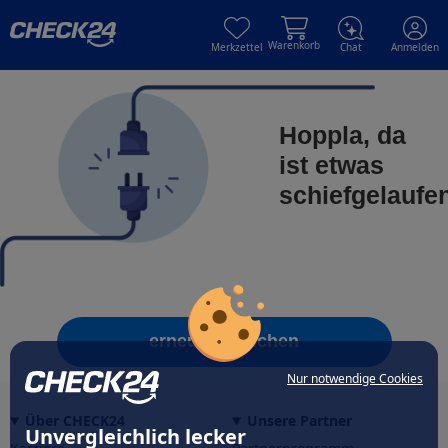
Skip to main content
Skip to main content
Warenkorb
Merkzettel
Chat
Anmelden
Hoppla, da
ist etwas
schiefgelaufe
erneut versuchen
Nur notwendige Cookies
Über CHECK24
Unsere Partner
Unvergleichlich lecker