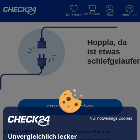
Skip to main content
Skip to main content
Warenkorb
Merkzettel
Chat
Anmelden
Hoppla, da
ist etwas
schiefgelaufe
erneut versuchen
Nur notwendige Cookies
Über CHECK24
Unsere Partner
Unvergleichlich lecker