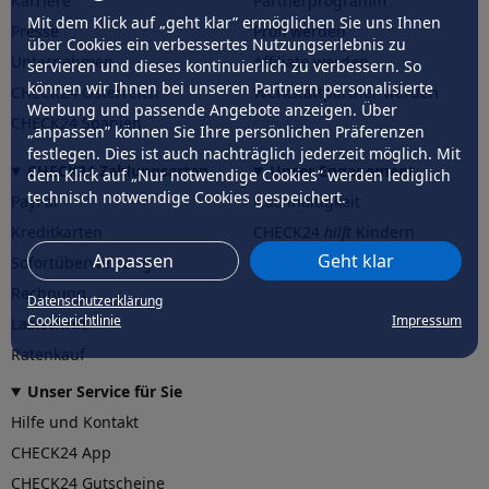
Karriere
Partnerprogramm
Mit dem Klick auf „geht klar” ermöglichen Sie uns Ihnen
Presse
Profi werden
über Cookies ein verbessertes Nutzungserlebnis zu
Unternehmen
Affiliate werden
servieren und dieses kontinuierlich zu verbessern. So
können wir Ihnen bei unseren Partnern personalisierte
CHECK24 Österreich
Werkstattpartner werden
Werbung und passende Angebote anzeigen. Über
CHECK24 Spanien
„anpassen” können Sie Ihre persönlichen Präferenzen
festlegen. Dies ist auch nachträglich jederzeit möglich. Mit
CHECK24 Zahlungsarten
Unser Engagement
dem Klick auf „Nur notwendige Cookies” werden lediglich
technisch notwendige Cookies gespeichert.
PayPal
Nachhaltigkeit
Kreditkarten
CHECK24
hilft
Kindern
Anpassen
Geht klar
Sofortüberweisung
CHECK24
hilft
der Natur
Rechnung
Datenschutzerklärung
Cookierichtlinie
Impressum
Lastschrift
Ratenkauf
Unser Service für Sie
Hilfe und Kontakt
CHECK24 App
CHECK24 Gutscheine