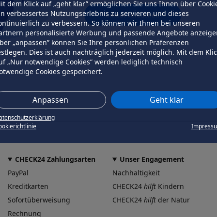
it dem Klick auf „geht klar” ermöglichen Sie uns Ihnen über Cooki
in verbessertes Nutzungserlebnis zu servieren und dieses
erneut versuchen
ontinuierlich zu verbessern. So können wir Ihnen bei unseren
artnern personalisierte Werbung und passende Angebote anzeige
ber „anpassen” können Sie Ihre persönlichen Präferenzen
estlegen. Dies ist auch nachträglich jederzeit möglich. Mit dem Kli
uf „Nur notwendige Cookies” werden lediglich technisch
otwendige Cookies gespeichert.
Anpassen
Geht klar
atenschutzerklärung
okierichtlinie
Impress
CHECK24 Zahlungsarten
Unser Engagement
PayPal
Nachhaltigkeit
Kreditkarten
CHECK24
hilft
Kindern
Sofortüberweisung
CHECK24
hilft
der Natur
Rechnung