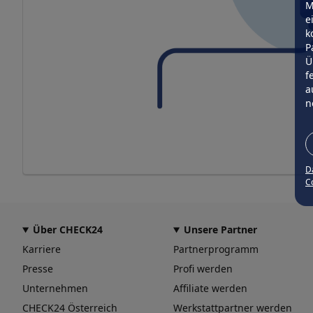
M
e
k
P
Ü
f
a
n
D
Co
Über CHECK24
Unsere Partner
Karriere
Partnerprogramm
Presse
Profi werden
Unternehmen
Affiliate werden
CHECK24 Österreich
Werkstattpartner werden