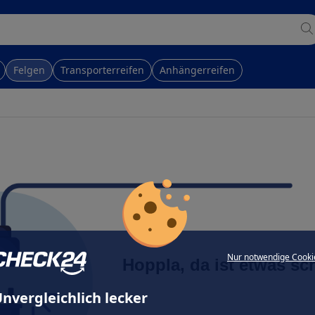
Felgen
Transporterreifen
Anhängerreifen
Nur notwendige Cooki
Hoppla, da ist etwas sc
nvergleichlich lecker