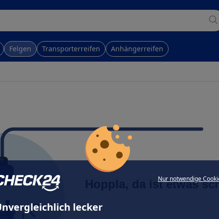
Felgen
Transporterreifen
Anhängerreifen
Nur notwendige Cooki
Hoppla, da ist etwas sc
nvergleichlich lecker