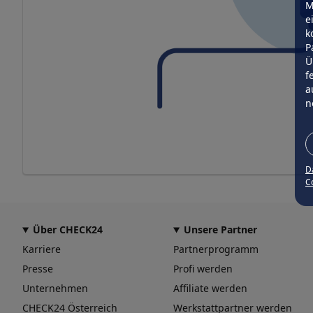
M
e
k
P
Ü
f
a
n
D
Co
Über CHECK24
Unsere Partner
Karriere
Partnerprogramm
Presse
Profi werden
Unternehmen
Affiliate werden
CHECK24 Österreich
Werkstattpartner werden