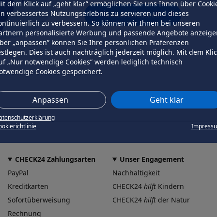
it dem Klick auf „geht klar” ermöglichen Sie uns Ihnen über Cooki
in verbessertes Nutzungserlebnis zu servieren und dieses
erneut versuchen
ontinuierlich zu verbessern. So können wir Ihnen bei unseren
artnern personalisierte Werbung und passende Angebote anzeige
ber „anpassen” können Sie Ihre persönlichen Präferenzen
estlegen. Dies ist auch nachträglich jederzeit möglich. Mit dem Kli
uf „Nur notwendige Cookies” werden lediglich technisch
otwendige Cookies gespeichert.
Anpassen
Geht klar
atenschutzerklärung
okierichtlinie
Impress
CHECK24 Zahlungsarten
Unser Engagement
PayPal
Nachhaltigkeit
Kreditkarten
CHECK24
hilft
Kindern
Sofortüberweisung
CHECK24
hilft
der Natur
Rechnung