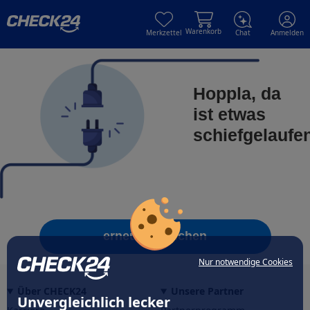
Skip to main content
Skip to main content
Warenkorb
Merkzettel
Chat
Anmelden
Hoppla, da
ist etwas
schiefgelaufe
erneut versuchen
Nur notwendige Cookies
Über CHECK24
Unsere Partner
Unvergleichlich lecker