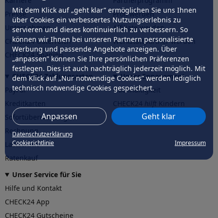
Karriere
Partnerprogramm
Mit dem Klick auf „geht klar” ermöglichen Sie uns Ihnen
Presse
Profi werden
über Cookies ein verbessertes Nutzungserlebnis zu
Unternehmen
Affiliate werden
servieren und dieses kontinuierlich zu verbessern. So
können wir Ihnen bei unseren Partnern personalisierte
CHECK24 Österreich
Werkstattpartner werden
Werbung und passende Angebote anzeigen. Über
CHECK24 Spanien
„anpassen” können Sie Ihre persönlichen Präferenzen
festlegen. Dies ist auch nachträglich jederzeit möglich. Mit
CHECK24 Zahlungsarten
Unser Engagement
dem Klick auf „Nur notwendige Cookies” werden lediglich
technisch notwendige Cookies gespeichert.
PayPal
Nachhaltigkeit
Kreditkarten
CHECK24
hilft
Kindern
Anpassen
Geht klar
Sofortüberweisung
CHECK24
hilft
der Natur
Rechnung
Datenschutzerklärung
Cookierichtlinie
Impressum
Lastschrift
Ratenkauf
Unser Service für Sie
Hilfe und Kontakt
CHECK24 App
CHECK24 Gutscheine