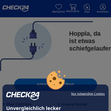
Skip to main content
Skip to main content
Warenkorb
Merkzettel
Chat
Anmelden
Hoppla, da
ist etwas
schiefgelaufe
erneut versuchen
Nur notwendige Cookies
Über CHECK24
Unsere Partner
Unvergleichlich lecker