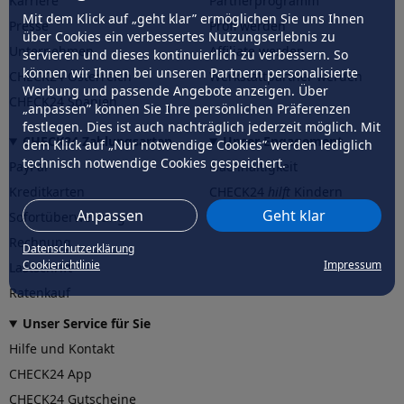
Karriere
Partnerprogramm
Mit dem Klick auf „geht klar” ermöglichen Sie uns Ihnen
Presse
Profi werden
über Cookies ein verbessertes Nutzungserlebnis zu
Unternehmen
Affiliate werden
servieren und dieses kontinuierlich zu verbessern. So
können wir Ihnen bei unseren Partnern personalisierte
CHECK24 Österreich
Werkstattpartner werden
Werbung und passende Angebote anzeigen. Über
CHECK24 Spanien
„anpassen” können Sie Ihre persönlichen Präferenzen
festlegen. Dies ist auch nachträglich jederzeit möglich. Mit
CHECK24 Zahlungsarten
Unser Engagement
dem Klick auf „Nur notwendige Cookies” werden lediglich
technisch notwendige Cookies gespeichert.
PayPal
Nachhaltigkeit
Kreditkarten
CHECK24
hilft
Kindern
Anpassen
Geht klar
Sofortüberweisung
CHECK24
hilft
der Natur
Rechnung
Datenschutzerklärung
Cookierichtlinie
Impressum
Lastschrift
Ratenkauf
Unser Service für Sie
Hilfe und Kontakt
CHECK24 App
CHECK24 Gutscheine