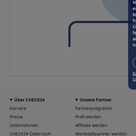
M
e
k
P
Ü
f
a
n
D
Co
Über CHECK24
Unsere Partner
Karriere
Partnerprogramm
Presse
Profi werden
Unternehmen
Affiliate werden
CHECK24 Österreich
Werkstattpartner werden