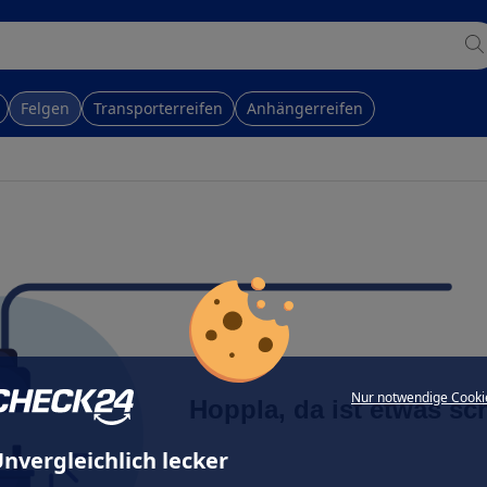
Felgen
Transporterreifen
Anhängerreifen
Nur notwendige Cooki
Hoppla, da ist etwas sc
nvergleichlich lecker