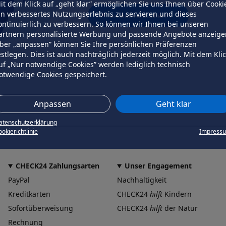
it dem Klick auf „geht klar” ermöglichen Sie uns Ihnen über Cooki
in verbessertes Nutzungserlebnis zu servieren und dieses
erneut versuchen
ontinuierlich zu verbessern. So können wir Ihnen bei unseren
artnern personalisierte Werbung und passende Angebote anzeige
ber „anpassen” können Sie Ihre persönlichen Präferenzen
estlegen. Dies ist auch nachträglich jederzeit möglich. Mit dem Kli
uf „Nur notwendige Cookies” werden lediglich technisch
otwendige Cookies gespeichert.
Anpassen
Geht klar
atenschutzerklärung
okierichtlinie
Impress
CHECK24 Zahlungsarten
Unser Engagement
PayPal
Nachhaltigkeit
Kreditkarten
CHECK24
hilft
Kindern
Sofortüberweisung
CHECK24
hilft
der Natur
Rechnung