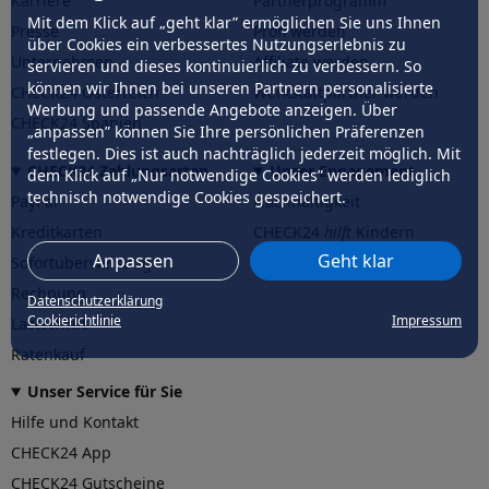
Karriere
Partnerprogramm
Mit dem Klick auf „geht klar” ermöglichen Sie uns Ihnen
Presse
Profi werden
über Cookies ein verbessertes Nutzungserlebnis zu
Unternehmen
Affiliate werden
servieren und dieses kontinuierlich zu verbessern. So
können wir Ihnen bei unseren Partnern personalisierte
CHECK24 Österreich
Werkstattpartner werden
Werbung und passende Angebote anzeigen. Über
CHECK24 Spanien
„anpassen” können Sie Ihre persönlichen Präferenzen
festlegen. Dies ist auch nachträglich jederzeit möglich. Mit
CHECK24 Zahlungsarten
Unser Engagement
dem Klick auf „Nur notwendige Cookies” werden lediglich
technisch notwendige Cookies gespeichert.
PayPal
Nachhaltigkeit
Kreditkarten
CHECK24
hilft
Kindern
Anpassen
Geht klar
Sofortüberweisung
CHECK24
hilft
der Natur
Rechnung
Datenschutzerklärung
Cookierichtlinie
Impressum
Lastschrift
Ratenkauf
Unser Service für Sie
Hilfe und Kontakt
CHECK24 App
CHECK24 Gutscheine