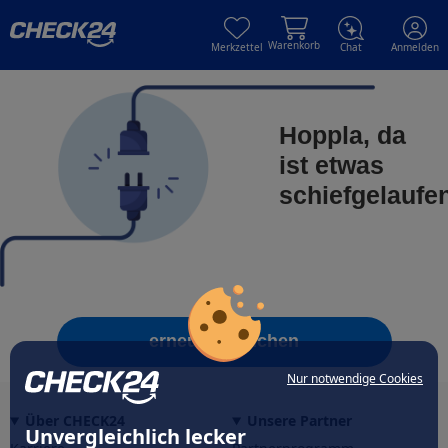
Skip to main content
Skip to main content
Warenkorb
Merkzettel
Chat
Anmelden
Hoppla, da
ist etwas
schiefgelaufe
erneut versuchen
Nur notwendige Cookies
Über CHECK24
Unsere Partner
Unvergleichlich lecker