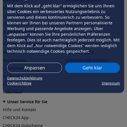
Karriere
Partnerprogramm
Mit dem Klick auf „geht klar” ermöglichen Sie uns Ihnen
Presse
Profi werden
über Cookies ein verbessertes Nutzungserlebnis zu
Unternehmen
Affiliate werden
servieren und dieses kontinuierlich zu verbessern. So
können wir Ihnen bei unseren Partnern personalisierte
CHECK24 Österreich
Werkstattpartner werden
Werbung und passende Angebote anzeigen. Über
CHECK24 Spanien
„anpassen” können Sie Ihre persönlichen Präferenzen
festlegen. Dies ist auch nachträglich jederzeit möglich. Mit
CHECK24 Zahlungsarten
Unser Engagement
dem Klick auf „Nur notwendige Cookies” werden lediglich
technisch notwendige Cookies gespeichert.
PayPal
Nachhaltigkeit
Kreditkarten
CHECK24
hilft
Kindern
Anpassen
Geht klar
Sofortüberweisung
CHECK24
hilft
der Natur
Rechnung
Datenschutzerklärung
Cookierichtlinie
Impressum
Lastschrift
Ratenkauf
Unser Service für Sie
Hilfe und Kontakt
CHECK24 App
CHECK24 Gutscheine