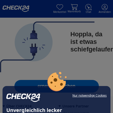
Skip to main content
Skip to main content
Warenkorb
Merkzettel
Chat
Anmelden
Hoppla, da
ist etwas
schiefgelaufe
erneut versuchen
Nur notwendige Cookies
Über CHECK24
Unsere Partner
Unvergleichlich lecker