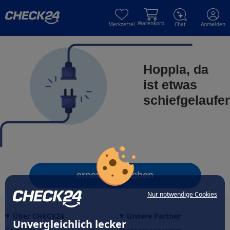
Skip to main content
Skip to main content
Warenkorb
Merkzettel
Chat
Anmelden
Hoppla, da
ist etwas
schiefgelaufe
erneut versuchen
Nur notwendige Cookies
Über CHECK24
Unsere Partner
Unvergleichlich lecker