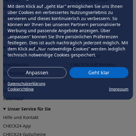
Karriere
Partnerprogramm
Mit dem Klick auf „geht klar” ermöglichen Sie uns Ihnen
Presse
Profi werden
über Cookies ein verbessertes Nutzungserlebnis zu
Unternehmen
Affiliate werden
servieren und dieses kontinuierlich zu verbessern. So
können wir Ihnen bei unseren Partnern personalisierte
CHECK24 Österreich
Werkstattpartner werden
Werbung und passende Angebote anzeigen. Über
CHECK24 Spanien
„anpassen” können Sie Ihre persönlichen Präferenzen
festlegen. Dies ist auch nachträglich jederzeit möglich. Mit
CHECK24 Zahlungsarten
Unser Engagement
dem Klick auf „Nur notwendige Cookies” werden lediglich
technisch notwendige Cookies gespeichert.
PayPal
Nachhaltigkeit
Kreditkarten
CHECK24
hilft
Kindern
Anpassen
Geht klar
Sofortüberweisung
CHECK24
hilft
der Natur
Rechnung
Datenschutzerklärung
Cookierichtlinie
Impressum
Lastschrift
Ratenkauf
Unser Service für Sie
Hilfe und Kontakt
CHECK24 App
CHECK24 Gutscheine