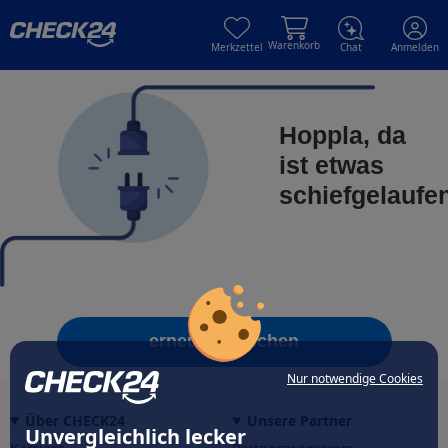
Skip to main content
Skip to main content
Warenkorb
Merkzettel
Chat
Anmelden
Hoppla, da
ist etwas
schiefgelaufe
erneut versuchen
Nur notwendige Cookies
Über CHECK24
Unsere Partner
Unvergleichlich lecker