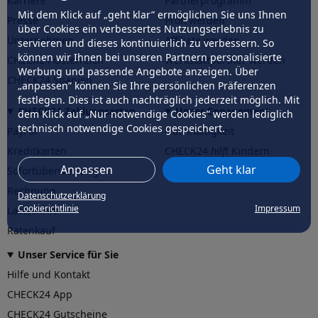
Karriere
Partnerprogramm
Mit dem Klick auf „geht klar” ermöglichen Sie uns Ihnen
Presse
Profi werden
über Cookies ein verbessertes Nutzungserlebnis zu
Unternehmen
Affiliate werden
servieren und dieses kontinuierlich zu verbessern. So
können wir Ihnen bei unseren Partnern personalisierte
CHECK24 Österreich
Werkstattpartner werden
Werbung und passende Angebote anzeigen. Über
CHECK24 Spanien
„anpassen” können Sie Ihre persönlichen Präferenzen
festlegen. Dies ist auch nachträglich jederzeit möglich. Mit
CHECK24 Zahlungsarten
Unser Engagement
dem Klick auf „Nur notwendige Cookies” werden lediglich
technisch notwendige Cookies gespeichert.
PayPal
Nachhaltigkeit
Kreditkarten
CHECK24
hilft
Kindern
Anpassen
Geht klar
Sofortüberweisung
CHECK24
hilft
der Natur
Rechnung
Datenschutzerklärung
Cookierichtlinie
Impressum
Lastschrift
Ratenkauf
Unser Service für Sie
Hilfe und Kontakt
CHECK24 App
CHECK24 Gutscheine