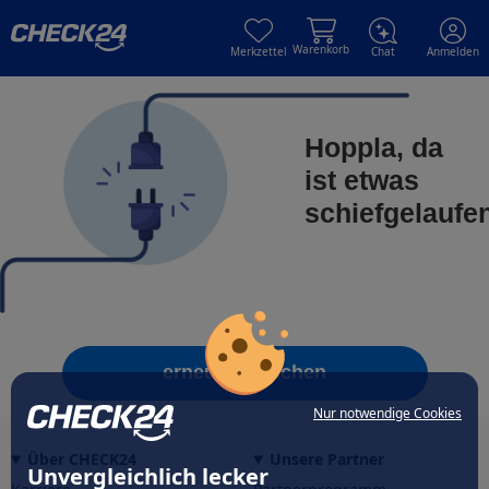
Skip to main content
Skip to main content
Warenkorb
Merkzettel
Chat
Anmelden
Hoppla, da
ist etwas
schiefgelaufe
erneut versuchen
Nur notwendige Cookies
Über CHECK24
Unsere Partner
Unvergleichlich lecker