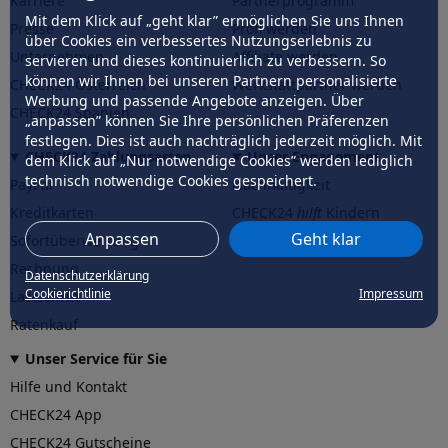
Karriere
Partnerprogramm
Mit dem Klick auf „geht klar” ermöglichen Sie uns Ihnen
Presse
Profi werden
über Cookies ein verbessertes Nutzungserlebnis zu
Unternehmen
Affiliate werden
servieren und dieses kontinuierlich zu verbessern. So
können wir Ihnen bei unseren Partnern personalisierte
CHECK24 Österreich
Werkstattpartner werden
Werbung und passende Angebote anzeigen. Über
CHECK24 Spanien
„anpassen” können Sie Ihre persönlichen Präferenzen
festlegen. Dies ist auch nachträglich jederzeit möglich. Mit
CHECK24 Zahlungsarten
Unser Engagement
dem Klick auf „Nur notwendige Cookies” werden lediglich
technisch notwendige Cookies gespeichert.
PayPal
Nachhaltigkeit
Kreditkarten
CHECK24
hilft
Kindern
Anpassen
Geht klar
Sofortüberweisung
CHECK24
hilft
der Natur
Rechnung
Datenschutzerklärung
Cookierichtlinie
Impressum
Lastschrift
Ratenkauf
Unser Service für Sie
Hilfe und Kontakt
CHECK24 App
CHECK24 Gutscheine