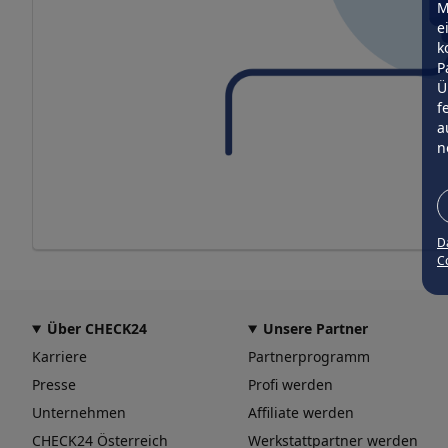
M
e
k
P
Ü
f
a
n
D
Co
Über CHECK24
Unsere Partner
Karriere
Partnerprogramm
Presse
Profi werden
Unternehmen
Affiliate werden
CHECK24 Österreich
Werkstattpartner werden