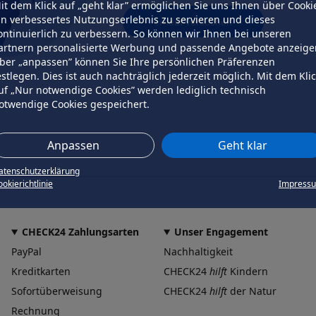
it dem Klick auf „geht klar” ermöglichen Sie uns Ihnen über Cooki
in verbessertes Nutzungserlebnis zu servieren und dieses
erneut versuchen
ontinuierlich zu verbessern. So können wir Ihnen bei unseren
artnern personalisierte Werbung und passende Angebote anzeige
ber „anpassen” können Sie Ihre persönlichen Präferenzen
estlegen. Dies ist auch nachträglich jederzeit möglich. Mit dem Kli
uf „Nur notwendige Cookies” werden lediglich technisch
otwendige Cookies gespeichert.
Anpassen
Geht klar
atenschutzerklärung
okierichtlinie
Impress
CHECK24 Zahlungsarten
Unser Engagement
PayPal
Nachhaltigkeit
Kreditkarten
CHECK24
hilft
Kindern
Sofortüberweisung
CHECK24
hilft
der Natur
Rechnung