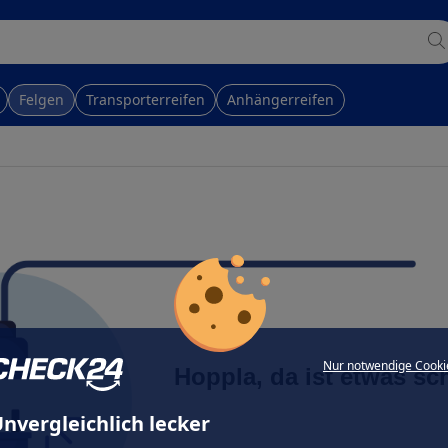
Felgen
Transporterreifen
Anhängerreifen
Nur notwendige Cooki
Hoppla, da ist etwas sc
nvergleichlich lecker