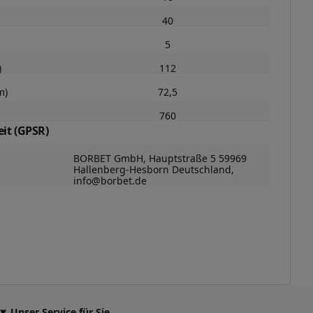
40
5
)
112
m)
72,5
760
it (GPSR)
BORBET GmbH, Hauptstraße 5 59969
Hallenberg-Hesborn Deutschland,
info@borbet.de
Unser Service für Sie