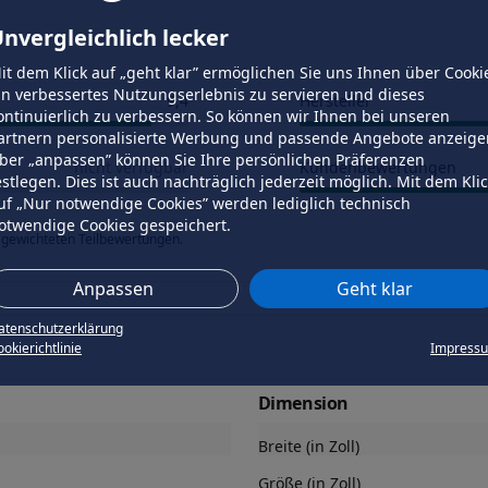
nvergleichlich lecker
it dem Klick auf „geht klar” ermöglichen Sie uns Ihnen über Cooki
in verbessertes Nutzungserlebnis zu servieren und dieses
9,4
Hersteller
ontinuierlich zu verbessern. So können wir Ihnen bei unseren
artnern personalisierte Werbung und passende Angebote anzeige
ber „anpassen” können Sie Ihre persönlichen Präferenzen
nicht verfügbar
Kundenbewertungen
estlegen. Dies ist auch nachträglich jederzeit möglich. Mit dem Kli
uf „Nur notwendige Cookies” werden lediglich technisch
otwendige Cookies gespeichert.
 gewichteten Teilbewertungen.
Anpassen
Geht klar
atenschutzerklärung
okierichtlinie
Impress
Dimension
Breite (in Zoll)
Größe (in Zoll)