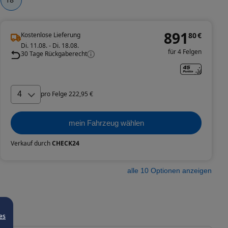
891
Kostenlose Lieferung
80
€
Di. 11.08. - Di. 18.08.
für 4 Felgen
30 Tage Rückgaberecht
4
pro
Felge
222
,
95
€
mein Fahrzeug wählen
Verkauf durch
CHECK24
alle
10
Optionen anzeigen
es