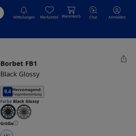
Warenkorb
Mitteilungen
Merkzettel
Chat
Anmelden
Borbet
FB1
Black Glossy
Hervorragend
9,4
Felgenbewertung
Farbe
Black Glossy
Größe
18
"