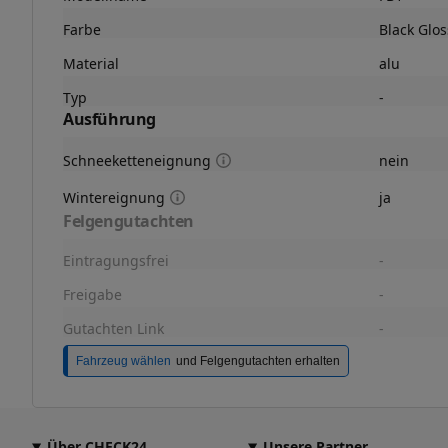
Farbe
Black Glos
Material
alu
Typ
-
Ausführung
Schneeketteneignung
nein
Wintereignung
ja
Felgengutachten
Eintragungsfrei
-
Freigabe
-
Gutachten Link
-
Fahrzeug wählen
und Felgengutachten erhalten
Über CHECK24
Unsere Partner