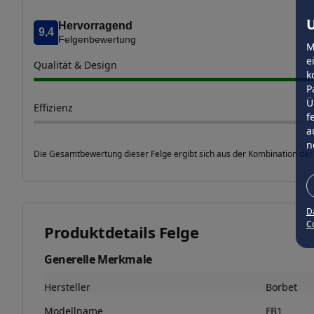
U
Hervorragend
9,4
Felgenbewertung
M
e
Qualität & Design
k
P
Ü
Effizienz
f
a
n
Die Gesamtbewertung dieser Felge ergibt sich aus der Kombination der
D
Co
Produktdetails Felge
Generelle Merkmale
Hersteller
Borbet
Modellname
FB1