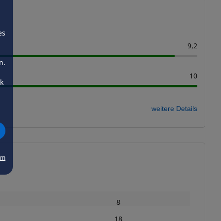
es
9,2
n.
10
ck
weitere Details
um
8
18