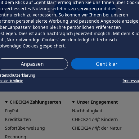
it dem Klick auf „geht klar” ermöglichen Sie uns Ihnen über Cooki
in verbessertes Nutzungserlebnis zu servieren und dieses
erneut versuchen
ontinuierlich zu verbessern. So können wir Ihnen bei unseren
artnern personalisierte Werbung und passende Angebote anzeige
ber „anpassen” können Sie Ihre persönlichen Präferenzen
estlegen. Dies ist auch nachträglich jederzeit möglich. Mit dem Kli
uf „Nur notwendige Cookies” werden lediglich technisch
otwendige Cookies gespeichert.
Anpassen
Geht klar
atenschutzerklärung
okierichtlinie
Impress
CHECK24 Zahlungsarten
Unser Engagement
PayPal
Nachhaltigkeit
Kreditkarten
CHECK24
hilft
Kindern
Sofortüberweisung
CHECK24
hilft
der Natur
Rechnung