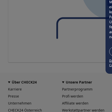
M
e
k
P
Ü
f
a
n
D
Co
Über CHECK24
Unsere Partner
Karriere
Partnerprogramm
Presse
Profi werden
Unternehmen
Affiliate werden
CHECK24 Österreich
Werkstattpartner werden