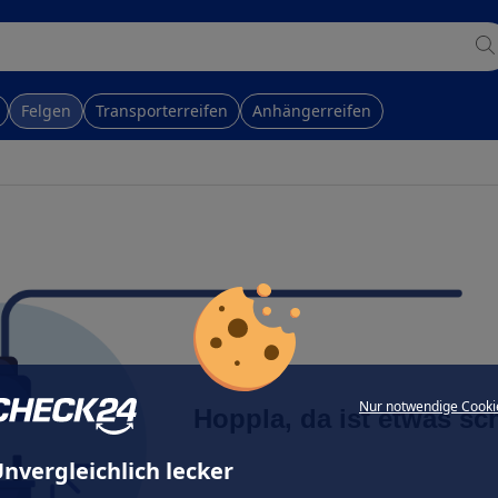
Felgen
Transporterreifen
Anhängerreifen
Nur notwendige Cooki
Hoppla, da ist etwas sc
nvergleichlich lecker