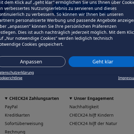
it dem Klick auf „geht klar” ermöglichen Sie uns Ihnen über Cooki
in verbessertes Nutzungserlebnis zu servieren und dieses
erneut versuchen
ontinuierlich zu verbessern. So können wir Ihnen bei unseren
artnern personalisierte Werbung und passende Angebote anzeige
ber „anpassen” können Sie Ihre persönlichen Präferenzen
estlegen. Dies ist auch nachträglich jederzeit möglich. Mit dem Kli
uf „Nur notwendige Cookies” werden lediglich technisch
otwendige Cookies gespeichert.
Anpassen
Geht klar
atenschutzerklärung
okierichtlinie
Impress
CHECK24 Zahlungsarten
Unser Engagement
PayPal
Nachhaltigkeit
Kreditkarten
CHECK24
hilft
Kindern
Sofortüberweisung
CHECK24
hilft
der Natur
Rechnung