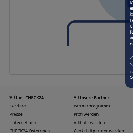
M
e
k
P
Ü
f
a
n
D
Co
Über CHECK24
Unsere Partner
Karriere
Partnerprogramm
Presse
Profi werden
Unternehmen
Affiliate werden
CHECK24 Österreich
Werkstattpartner werden