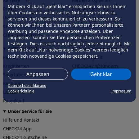
Karriere
Partnerprogramm
Mit dem Klick auf „geht klar” ermöglichen Sie uns Ihnen
Presse
Profi werden
über Cookies ein verbessertes Nutzungserlebnis zu
Unternehmen
Affiliate werden
servieren und dieses kontinuierlich zu verbessern. So
können wir Ihnen bei unseren Partnern personalisierte
CHECK24 Österreich
Werkstattpartner werden
Werbung und passende Angebote anzeigen. Über
CHECK24 Spanien
„anpassen” können Sie Ihre persönlichen Präferenzen
festlegen. Dies ist auch nachträglich jederzeit möglich. Mit
CHECK24 Zahlungsarten
Unser Engagement
dem Klick auf „Nur notwendige Cookies” werden lediglich
technisch notwendige Cookies gespeichert.
PayPal
Nachhaltigkeit
Kreditkarten
CHECK24
hilft
Kindern
Anpassen
Geht klar
Sofortüberweisung
CHECK24
hilft
der Natur
Rechnung
Datenschutzerklärung
Cookierichtlinie
Impressum
Lastschrift
Ratenkauf
Unser Service für Sie
Hilfe und Kontakt
CHECK24 App
CHECK24 Gutscheine