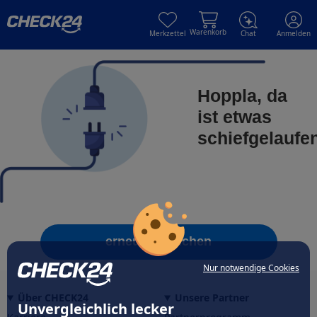
Skip to main content
Skip to main content
Warenkorb
Merkzettel
Chat
Anmelden
Hoppla, da
ist etwas
schiefgelaufe
erneut versuchen
Nur notwendige Cookies
Über CHECK24
Unsere Partner
Unvergleichlich lecker