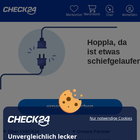
Skip to main content
Skip to main content
Warenkorb
Merkzettel
Chat
Anmelden
Hoppla, da
ist etwas
schiefgelaufe
erneut versuchen
Nur notwendige Cookies
Über CHECK24
Unsere Partner
Unvergleichlich lecker