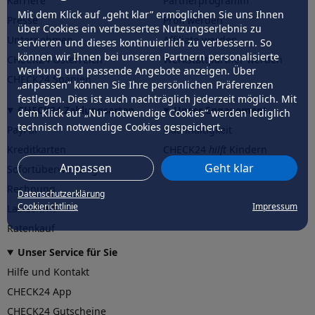
Karriere
Partnerprogramm
Mit dem Klick auf „geht klar” ermöglichen Sie uns Ihnen
Presse
Profi werden
über Cookies ein verbessertes Nutzungserlebnis zu
Unternehmen
Affiliate werden
servieren und dieses kontinuierlich zu verbessern. So
können wir Ihnen bei unseren Partnern personalisierte
CHECK24 Österreich
Werkstattpartner werden
Werbung und passende Angebote anzeigen. Über
CHECK24 Spanien
„anpassen” können Sie Ihre persönlichen Präferenzen
festlegen. Dies ist auch nachträglich jederzeit möglich. Mit
CHECK24 Zahlungsarten
Unser Engagement
dem Klick auf „Nur notwendige Cookies” werden lediglich
technisch notwendige Cookies gespeichert.
PayPal
Nachhaltigkeit
Kreditkarten
CHECK24
hilft
Kindern
Anpassen
Geht klar
Sofortüberweisung
CHECK24
hilft
der Natur
Rechnung
Datenschutzerklärung
Cookierichtlinie
Impressum
Lastschrift
Ratenkauf
Unser Service für Sie
Hilfe und Kontakt
CHECK24 App
CHECK24 Gutscheine